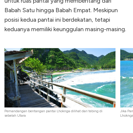
untuk ruas pantai yang membentang dari
Babah Satu hingga Babah Empat. Meskipun
posisi kedua pantai ini berdekatan, tetapi
keduanya memiliki keunggulan masing-masing.
Pemandangan bentangan pantai Lhoknga dilihat dari tebing di
Jika Pa
sebelah Utara
Lhoknga