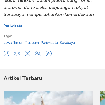
hidup, terekam dalam pidato Bung Tomo,
diorama, dan koleksi perjuangan rakyat
Surabaya mempertahankan kemerdekaan.
Pariwisata
Tagar:
Jawa Timur
,
Museum
,
Pariwisata
,
Surabaya
Artikel Terbaru