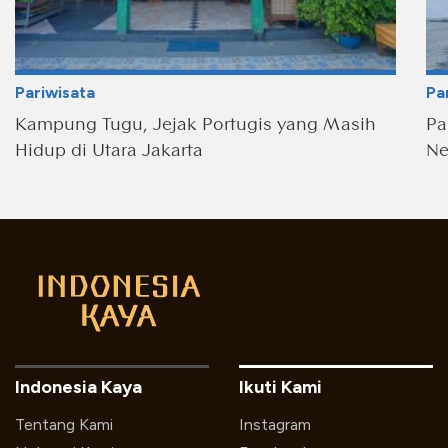
Pariwisata
Pa
Kampung Tugu, Jejak Portugis yang Masih
Pa
Hidup di Utara Jakarta
Ne
Indonesia Kaya
Ikuti Kami
Tentang Kami
Instagram