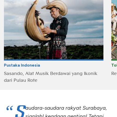
Pustaka Indonesia
To
Sasando, Alat Musik Berdawai yang Ikonik
Re
dari Pulau Rote
“S
audara-saudara rakyat Surabaya,
siaplah! keadaan genting! Tetapi