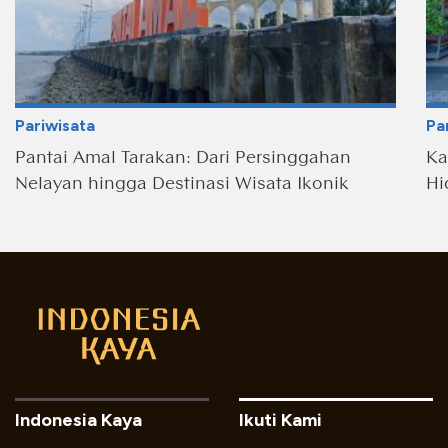
Pariwisata
Pa
Pantai Amal Tarakan: Dari Persinggahan
Ka
Nelayan hingga Destinasi Wisata Ikonik
Hi
Indonesia Kaya
Ikuti Kami