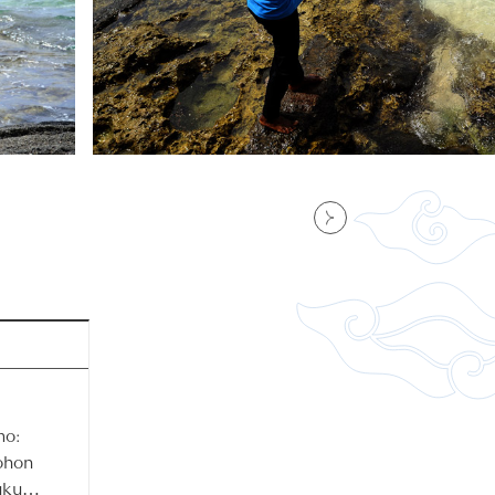
o:
ohon
uku