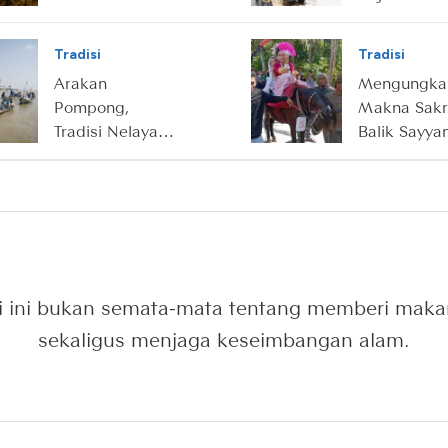
Warga Merangin
Batin IX di 
Jambi
Tradisi
Tradisi
Arakan
Mengungka
Pompong,
Makna Sakra
Tradisi Nelayan
Balik Sayya
Suku Duano di
Pattuduq, Tr
Pesisir Jambi
Kuda Penar
Khas Tanah
Mandar
si ini bukan semata-mata tentang memberi makan
sekaligus menjaga keseimbangan alam.