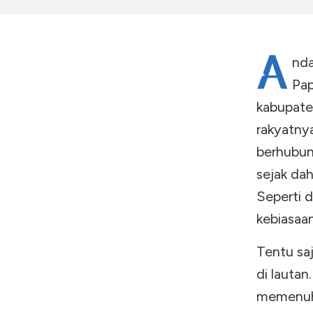
A
nda
Pap
kabupaten
rakyatny
berhubung
sejak dah
Seperti d
kebiasaan
Tentu saj
di lautan
memenuhi