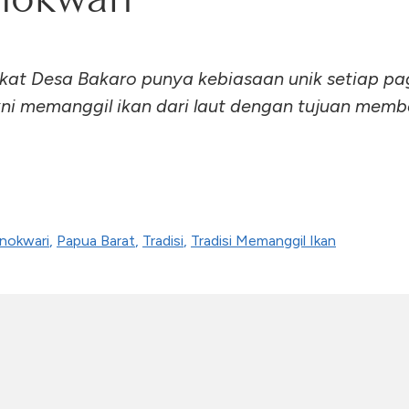
at Desa Bakaro punya kebiasaan unik setiap pa
kni memanggil ikan dari laut dengan tujuan memb
nokwari
,
Papua Barat
,
Tradisi
,
Tradisi Memanggil Ikan