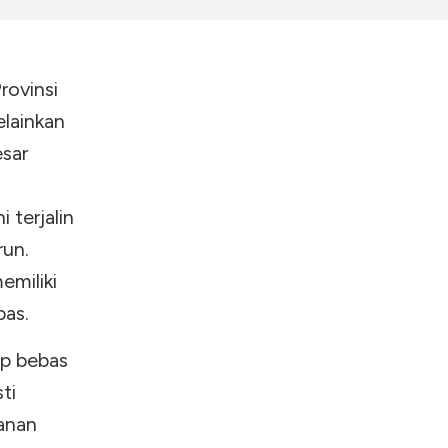
rovinsi
elainkan
esar
 terjalin
run.
emiliki
pas.
up bebas
ti
anan