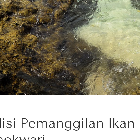
disi Pemanggilan Ikan 
okwari