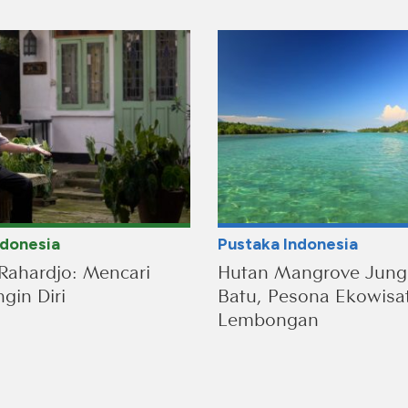
ndonesia
Pustaka Indonesia
Rahardjo: Mencari
Hutan Mangrove Jung
gin Diri
Batu, Pesona Ekowisa
Lembongan