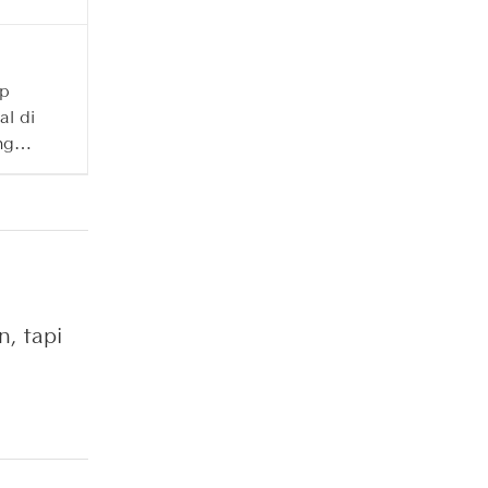
Jambi
p
l di
ng
adisi
i
, tapi