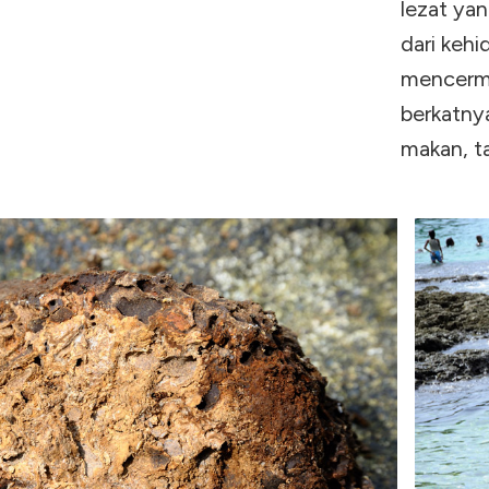
lezat ya
dari kehi
mencermi
berkatnya
makan, t