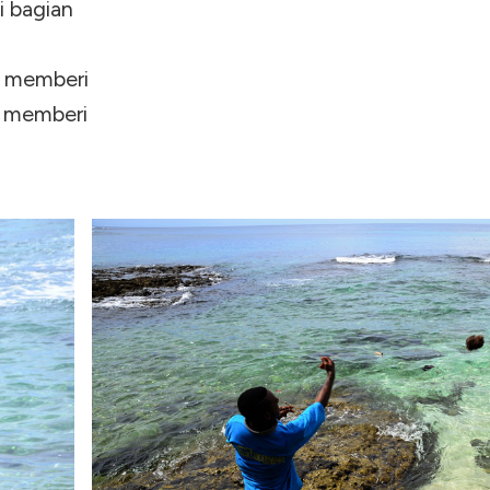
i bagian
g memberi
g memberi