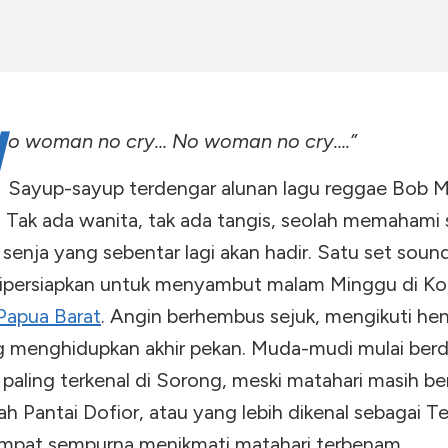
N
o woman no cry… No woman no cry….”
Sayup-sayup terdengar alunan lagu reggae Bob Ma
. Tak ada wanita, tak ada tangis, seolah memahami
senja yang sebentar lagi akan hadir. Satu set sou
ipersiapkan untuk menyambut malam Minggu di Ko
Papua Barat
. Angin berhembus sejuk, mengikuti he
g menghidupkan akhir pekan. Muda-mudi mulai ber
 paling terkenal di Sorong, meski matahari masih ber
ilah Pantai Dofior, atau yang lebih dikenal sebagai 
tempat sempurna menikmati matahari terbenam.