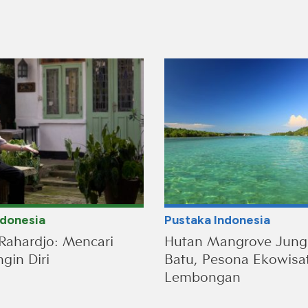
ndonesia
Pustaka Indonesia
Rahardjo: Mencari
Hutan Mangrove Jung
gin Diri
Batu, Pesona Ekowisa
Lembongan