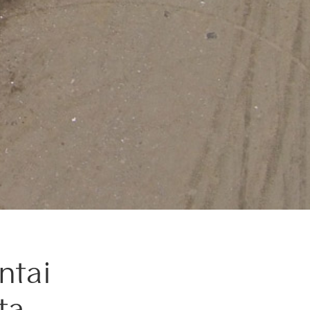
ntai
ta