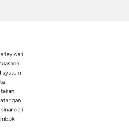
rley dari
 suasana
nd system
ta
ntakan
datangan
sinar dari
Tembok