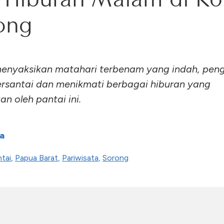
ong
enyaksikan matahari terbenam yang indah, pen
rsantai dan menikmati berbagai hiburan yang
n oleh pantai ini.
a
tai
,
Papua Barat
,
Pariwisata
,
Sorong