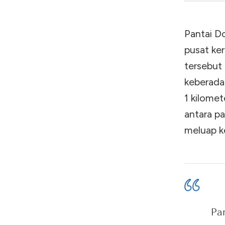
Pantai Do
pusat ke
tersebut 
keberada
1 kilomet
antara pa
meluap k
Pan