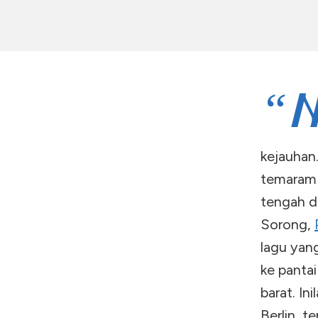
“
kejauhan
temaram 
tengah d
Sorong,
lagu yan
ke pantai
barat. In
Berlin, 