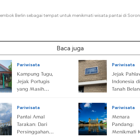
embok Berlin sebagai tempat untuk menikmati wisata pantai di Soro
Baca juga
Pariwisata
Pariwisata
Kampung Tugu,
Jejak Pahl
Jejak Portugis
Indonesia d
yang Masih
Tanah Bela
Hidup di Utara
Jakarta
Pariwisata
Pariwisata
Pantai Amal
Menara
Tarakan: Dari
Pandang:
Persinggahan
Menikmati 
Nelayan hingga
Seribu Sung