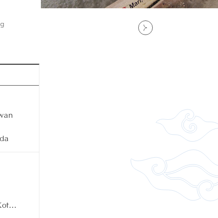
ng
awan
i
nda
Kota
ai