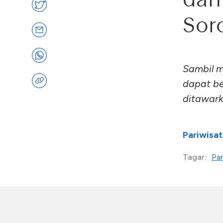
Sor
Sambil m
dapat be
ditawarka
Pariwisat
Pan
Tagar: