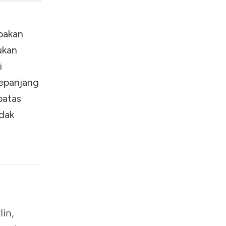
wan
upakan
lukan
i
epanjang
batas
idak
lin,