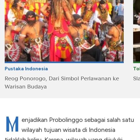
Pustaka Indonesia
To
Reog Ponorogo, Dari Simbol Perlawanan ke
Sl
Warisan Budaya
M
enjadikan Probolinggo sebagai salah satu
wilayah tujuan wisata di Indonesia
tidaklah keliru. Karena, wilayah yang dijuluki