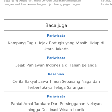
Sepanjang perjalanan, mata pengunjung akan dimanjakan
Ketingg
dengan keelokan pemandangan hijau lereng pegunungan
ke sini
Baca juga
Pariwisata
Kampung Tugu, Jejak Portugis yang Masih Hidup di
Utara Jakarta
Pariwisata
Jejak Pahlawan Indonesia di Tanah Belanda
Kesenian
Cerita Rakyat Jawa Timur: Sepasang Naga dan
Terbentuknya Telaga Sarangan
Pariwisata
Pantai Amal Tarakan: Dari Persinggahan Nelayan
hingga Destinasi Wisata Ikonik