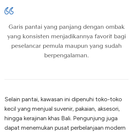
Garis pantai yang panjang dengan ombak
yang konsisten menjadikannya favorit bagi
peselancar pemula maupun yang sudah
berpengalaman.
Selain pantai, kawasan ini dipenuhi toko-toko
kecil yang menjual suvenir, pakaian, aksesori,
hingga kerajinan khas Bali. Pengunjung juga
dapat menemukan pusat perbelanjaan modern