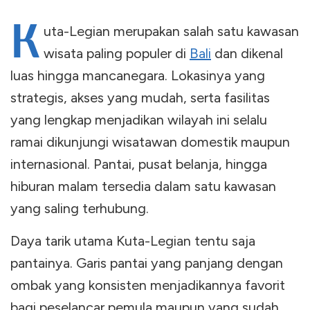
K
uta-Legian merupakan salah satu kawasan
wisata paling populer di
Bali
dan dikenal
luas hingga mancanegara. Lokasinya yang
strategis, akses yang mudah, serta fasilitas
yang lengkap menjadikan wilayah ini selalu
ramai dikunjungi wisatawan domestik maupun
internasional. Pantai, pusat belanja, hingga
hiburan malam tersedia dalam satu kawasan
yang saling terhubung.
Daya tarik utama Kuta-Legian tentu saja
pantainya. Garis pantai yang panjang dengan
ombak yang konsisten menjadikannya favorit
bagi peselancar pemula maupun yang sudah