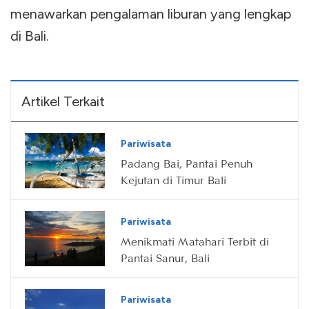
menawarkan pengalaman liburan yang lengkap
di Bali.
Artikel Terkait
Pariwisata
Padang Bai, Pantai Penuh
Kejutan di Timur Bali
Pariwisata
Menikmati Matahari Terbit di
Pantai Sanur, Bali
Pariwisata