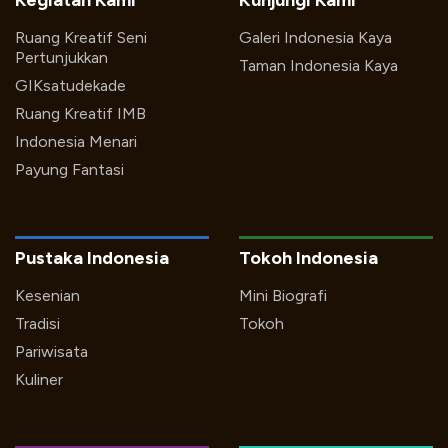
Ruang Kreatif Seni
Galeri Indonesia Kaya
Pertunjukkan
Taman Indonesia Kaya
GIKsatudekade
Ruang Kreatif IMB
Indonesia Menari
Payung Fantasi
Pustaka Indonesia
Tokoh Indonesia
Kesenian
Mini Biografi
Tradisi
Tokoh
Pariwisata
Kuliner