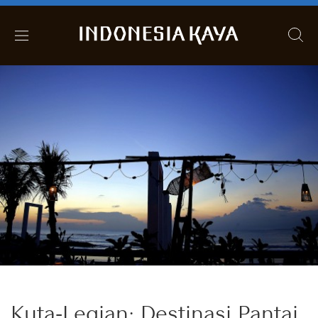
Kuta-Legian: Destinasi Pantai,