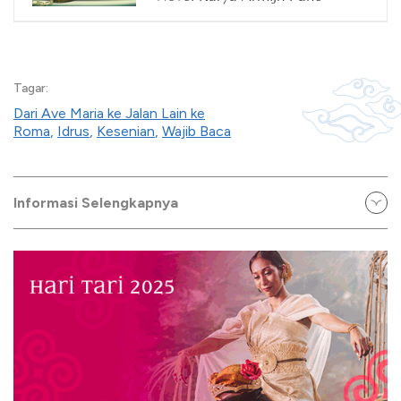
Tagar:
Dari Ave Maria ke Jalan Lain ke
Roma
,
Idrus
,
Kesenian
,
Wajib Baca
Informasi Selengkapnya