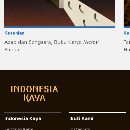
Kesenian
Ke
Azab dan Sengsara, Buku Karya Merari
Ta
Siregar
Ha
Indonesia Kaya
Ikuti Kami
Tentang Kami
Instagram