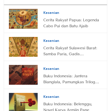
Kesenian
Cerita Rakyat Papua: Legenda
Cabo Pui dan Batu Ajaib
Kesenian
Cerita Rakyat Sulawesi Barat:
Samba Paria, Gadis
Pemberani Penakluk Raja
Kesenian
Buku Indonesia: Jantera
Bianglala, Pamungkas Trilogi
Ronggeng Dukuh Paruk Karya
Ahmad Tohari
Kesenian
Buku Indonesia: Belenggu,
Novel Karya Armijn Pane