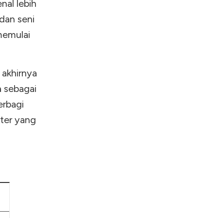
nal lebih
 dan seni
 memulai
 akhirnya
a sebagai
erbagi
kter yang