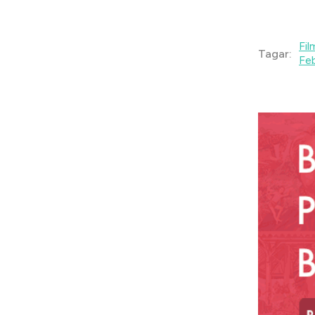
Fil
Tagar:
Feb