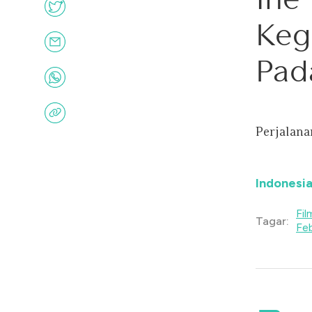
Keg
Pad
Perjalana
Indonesia
Fil
Tagar:
Feb