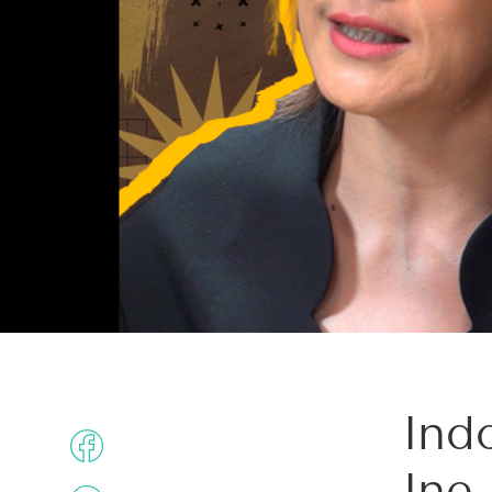
Ind
Ine