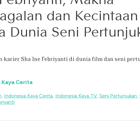
agalan dan Kecintaan
a Dunia Seni Pertunju
n karier Sha Ine Febriyanti di dunia film dan seni pert
 Kaya Cerita
m
,
Indonesia Kaya Cerita
,
Indonesia Kaya TV
,
Seni Pertunjukan
,
riyanti