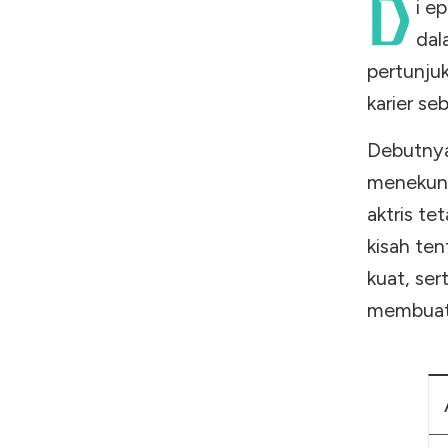
D
i e
dal
pertunjuk
karier s
Debutnya
menekuni
aktris te
kisah te
kuat, se
membuatn