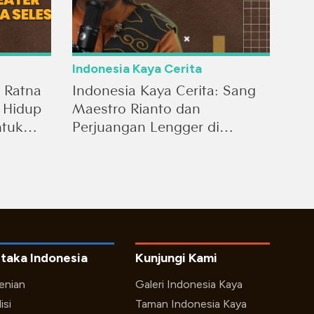
Indonesia Kaya Cerita
: Ratna
Indonesia Kaya Cerita: Sang
 Hidup
Maestro Rianto dan
ntuk
Perjuangan Lengger di
Indonesia
taka Indonesia
Kunjungi Kami
enian
Galeri Indonesia Kaya
isi
Taman Indonesia Kaya