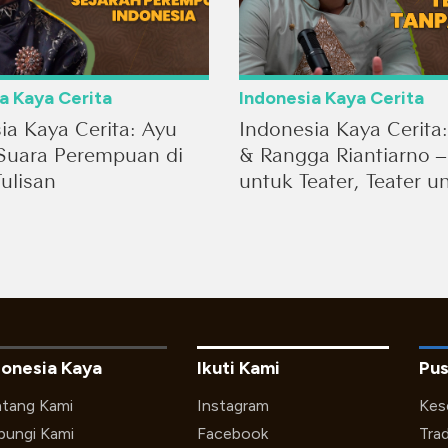
a Kaya Cerita
Indonesia Kaya Cerita
ia Kaya Cerita: Ayu
Indonesia Kaya Cerita
Suara Perempuan di
& Rangga Riantiarno –
ulisan
untuk Teater, Teater u
Hidup
donesia Kaya
Ikuti Kami
Pus
tang Kami
Instagram
Kes
ungi Kami
Facebook
Trad