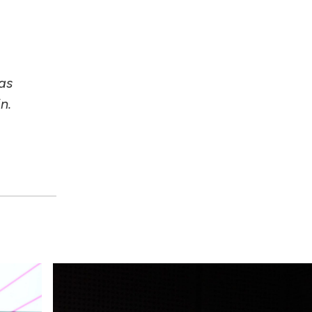
as
n.