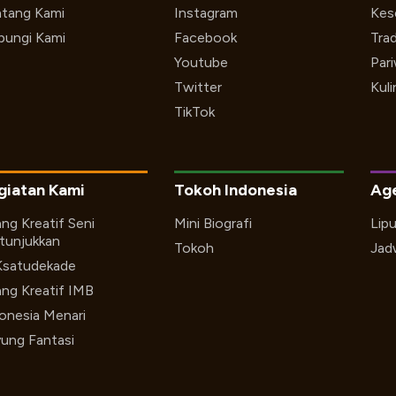
tang Kami
Instagram
Kes
ungi Kami
Facebook
Trad
Youtube
Par
Twitter
Kuli
TikTok
giatan Kami
Tokoh Indonesia
Ag
ng Kreatif Seni
Mini Biografi
Lip
tunjukkan
Tokoh
Jad
Ksatudekade
ng Kreatif IMB
onesia Menari
ung Fantasi