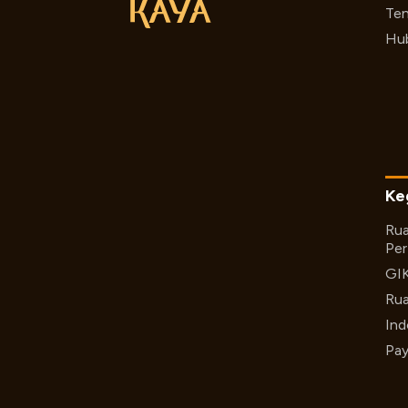
Ten
Hub
Ke
Rua
Per
GI
Rua
Ind
Pay