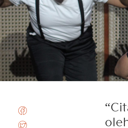
“Cit
ole