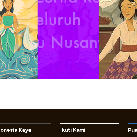
donesia Kaya
Ikuti Kami
Pus