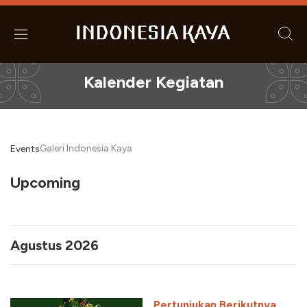
Kalender Kegiatan
Galeri Indonesia Kaya
Events
Even
Ev
Upcoming
Search
List
Select
Vi
Sear
date.
Na
and
Agustus 2026
View
Navi
Pertunjukan Berikutnya