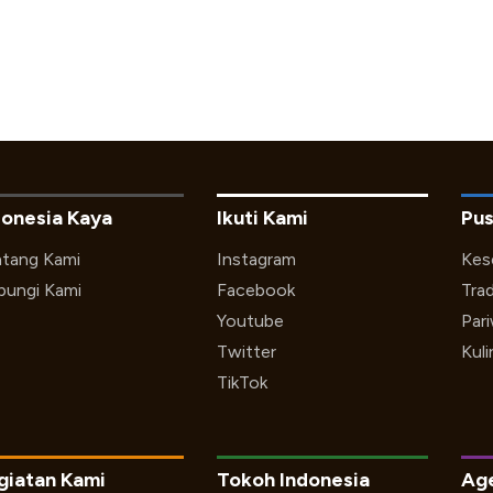
donesia Kaya
Ikuti Kami
Pus
tang Kami
Instagram
Kes
ungi Kami
Facebook
Trad
Youtube
Par
Twitter
Kuli
TikTok
giatan Kami
Tokoh Indonesia
Ag