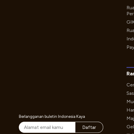
Rua
Per
GI
Rua
Ind
Pay
Ra
Cer
Sas
Mud
Har
Berlangganan buletin Indonesia Kaya
Maj
Gel
Daftar