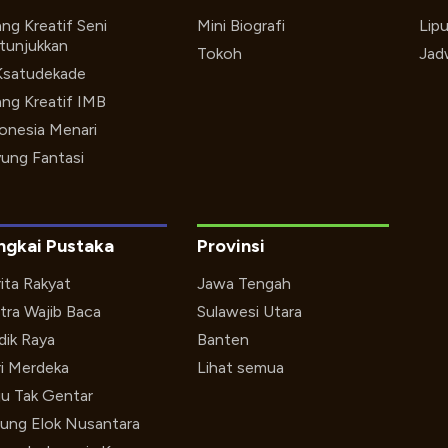
ng Kreatif Seni
Mini Biografi
Lip
tunjukkan
Tokoh
Jad
Ksatudekade
ng Kreatif IMB
onesia Menari
ung Fantasi
ngkai Pustaka
Provinsi
ita Rakyat
Jawa Tengah
tra Wajib Baca
Sulawesi Utara
ik Raya
Banten
i Merdeka
Lihat semua
u Tak Gentar
ung Elok Nusantara