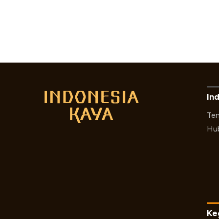
In
Ten
Hub
Ke