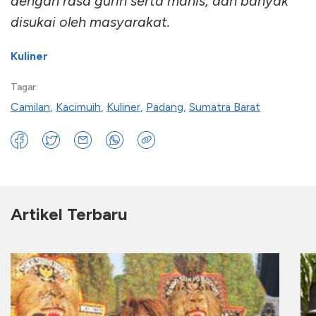
dengan rasa gurih serta manis, dan banyak
disukai oleh masyarakat.
Kuliner
Tagar:
Camilan
,
Kacimuih
,
Kuliner
,
Padang
,
Sumatra Barat
Artikel Terbaru