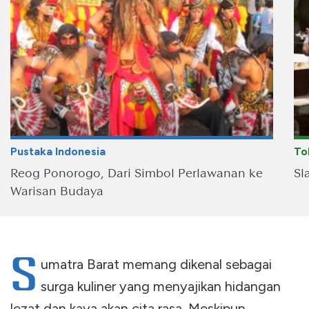
Pustaka Indonesia
To
Reog Ponorogo, Dari Simbol Perlawanan ke
Sl
Warisan Budaya
S
umatra Barat memang dikenal sebagai
surga kuliner yang menyajikan hidangan
lezat dan kaya akan cita rasa. Meskipun