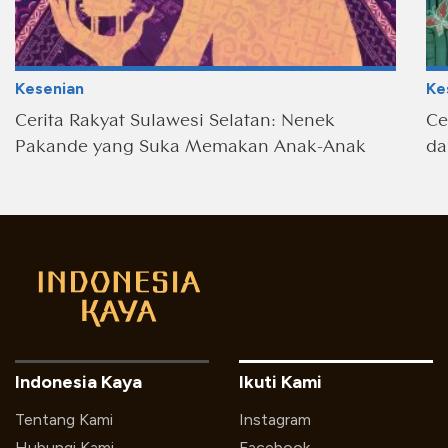
Kesenian
Ke
Cerita Rakyat Sulawesi Selatan: Nenek
Ce
Pakande yang Suka Memakan Anak-Anak
da
Indonesia Kaya
Ikuti Kami
Tentang Kami
Instagram
Hubungi Kami
Facebook