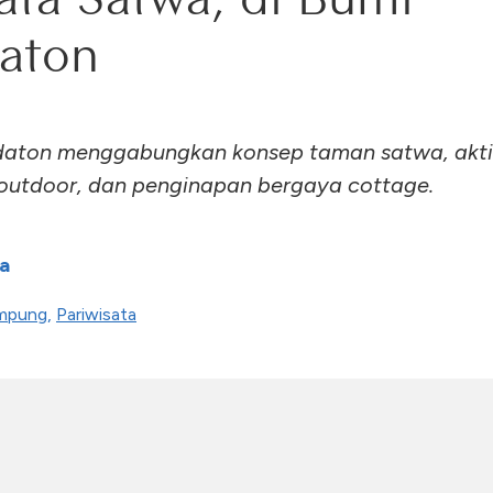
aton
daton menggabungkan konsep taman satwa, akti
 outdoor, dan penginapan bergaya cottage.
a
mpung
,
Pariwisata