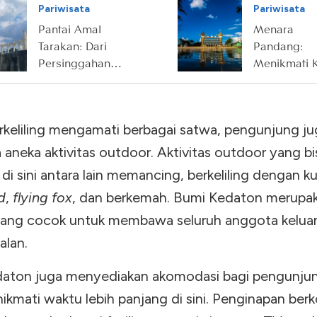
Pariwisata
Pariwisata
Pantai Amal
Menara
Tarakan: Dari
Pandang:
Persinggahan
Menikmati 
Nelayan hingga
Seribu Sung
Destinasi Wisata
dari Atas A
Ikonik
erkeliling mengamati berbagai satwa, pengunjung j
aneka aktivitas outdoor. Aktivitas outdoor yang bi
 di sini antara lain memancing, berkeliling dengan k
d
,
flying fox
, dan berkemah. Bumi Kedaton merupa
ang cocok untuk membawa seluruh anggota kelua
alan.
aton juga menyediakan akomodasi bagi pengunju
ikmati waktu lebih panjang di sini. Penginapan ber