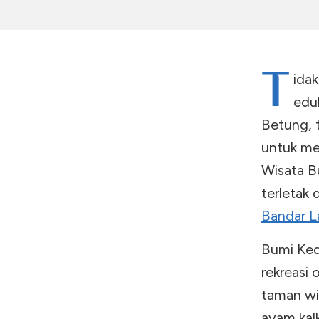
T
ida
eduk
Betung, 
untuk me
Wisata B
terletak
Bandar 
Bumi Ked
rekreasi
taman wis
ayam kal