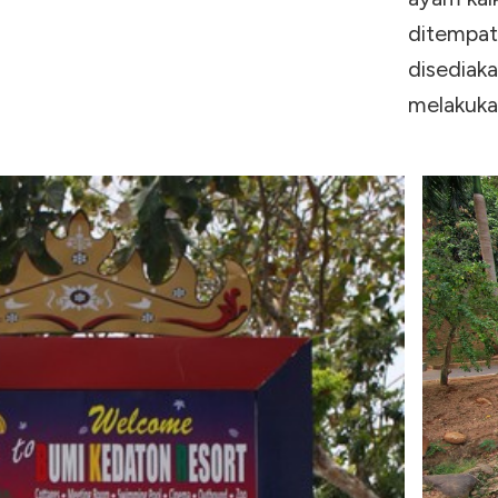
ditempat
disediak
melakuka