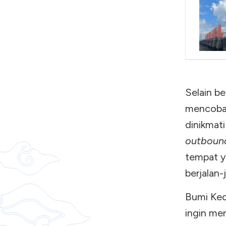
Selain b
mencoba 
dinikmati
outboun
tempat y
berjalan-j
Bumi Ked
ingin men