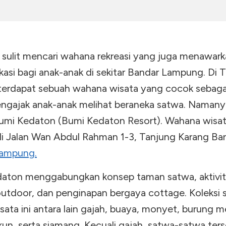
k sulit mencari wahana rekreasi yang juga menawar
asi bagi anak-anak di sekitar Bandar Lampung. Di T
terdapat sebuah wahana wisata yang cocok sebaga
ngajak anak-anak melihat beraneka satwa. Naman
umi Kedaton (Bumi Kedaton Resort). Wahana wisata
 di Jalan Wan Abdul Rahman 1-3, Tanjung Karang Bar
Lampung.
aton menggabungkan konsep taman satwa, aktivit
 outdoor, dan penginapan bergaya cottage. Koleksi 
ata ini antara lain gajah, buaya, monyet, burung m
kun, serta siamang. Kecuali gajah, satwa-satwa ter