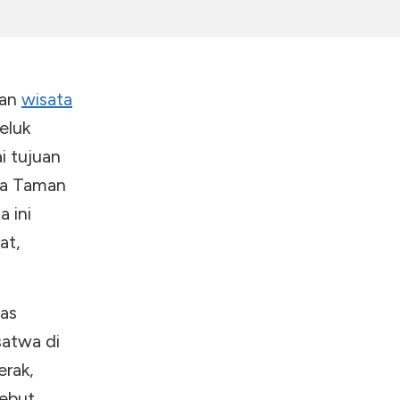
kan
wisata
eluk
i tujuan
ya Taman
 ini
at,
as
satwa di
erak,
sebut