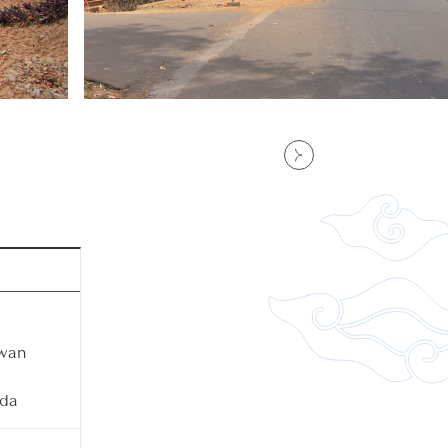
awan
i
nda