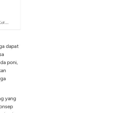
Kota
ai
wan
uga dapat
sa
uda poni,
kan
rga
ng yang
konsep