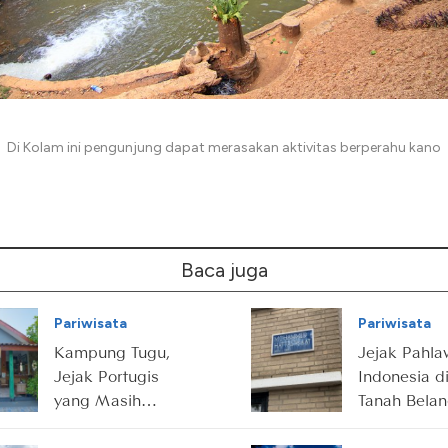
Di Kolam ini pengunjung dapat merasakan aktivitas berperahu kano
Baca juga
Pariwisata
Pariwisata
Kampung Tugu,
Jejak Pahl
Jejak Portugis
Indonesia d
yang Masih
Tanah Bela
Hidup di Utara
Jakarta