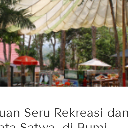
uan Seru Rekreasi da
ata Satwa, di Bumi