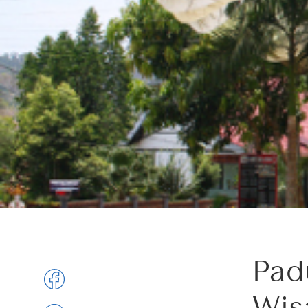
Pad
Wis