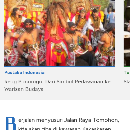
Pustaka Indonesia
To
Reog Ponorogo, Dari Simbol Perlawanan ke
Sl
Warisan Budaya
B
erjalan menyusuri Jalan Raya Tomohon,
kita akan tiba di kawasan Kakaskasen,