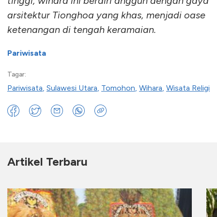
tinggi, wihara ini berdiri anggun dengan gaya
arsitektur Tionghoa yang khas, menjadi oase
ketenangan di tengah keramaian.
Pariwisata
Tagar:
Pariwisata
,
Sulawesi Utara
,
Tomohon
,
Wihara
,
Wisata Religi
Artikel Terbaru