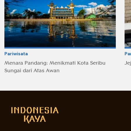
Pariwisata
Pa
Menara Pandang: Menikmati Kota Seribu
Je
Sungai dari Atas Awan