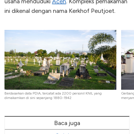
usaha menduduki
Aceh
. Kompleks pemakaman
ini dikenal dengan nama Kerkhof Peutjoet.
Berdasarkan data PDIA, tercatat ada 2200 personil KNIL yang
Gerbang
dimakamkan di sini sepanjang 1880-1942
menyamb
Baca juga