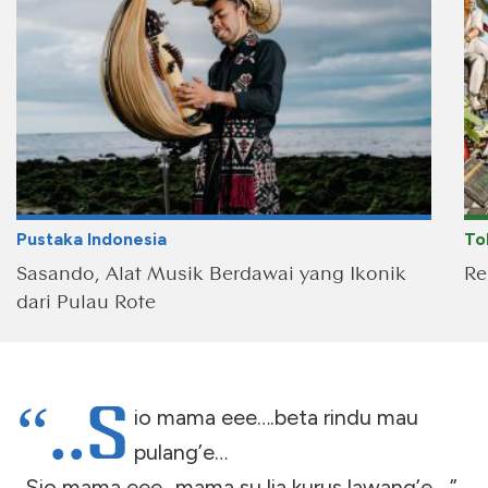
Pustaka Indonesia
To
Sasando, Alat Musik Berdawai yang Ikonik
Re
dari Pulau Rote
“..S
io mama eee….beta rindu mau
pulang’e…
..Sio mama eee…mama su lia kurus lawang’e….”