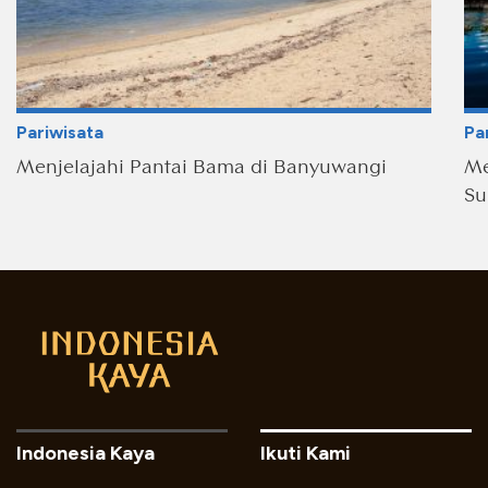
Pariwisata
Pa
Menjelajahi Pantai Bama di Banyuwangi
Me
Su
Indonesia Kaya
Ikuti Kami