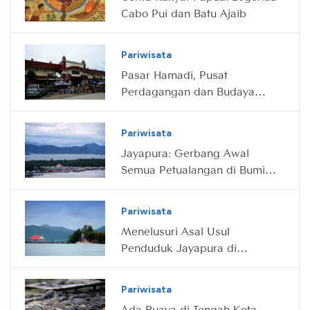
Cabo Pui dan Batu Ajaib
Pariwisata
Pasar Hamadi, Pusat
Perdagangan dan Budaya
Papua yang Ikonik
Pariwisata
Jayapura: Gerbang Awal
Semua Petualangan di Bumi
Timur Papua
Pariwisata
Menelusuri Asal Usul
Penduduk Jayapura di
Kampung Enggros Dan Pulau
Debi
Pariwisata
Ada Buaya di Tengah Kota