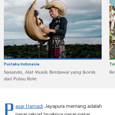
Pustaka Indonesia
To
Sasando, Alat Musik Berdawai yang Ikonik
Re
dari Pulau Rote
P
asar Hamadi
Jayapura memang adalah
pasar rakyat layaknya pasar-pasar