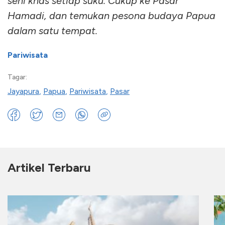
seni khas setiap suku. Cukup ke Pasar
Hamadi, dan temukan pesona budaya Papua
dalam satu tempat.
Pariwisata
Tagar:
Jayapura
,
Papua
,
Pariwisata
,
Pasar
Artikel Terbaru