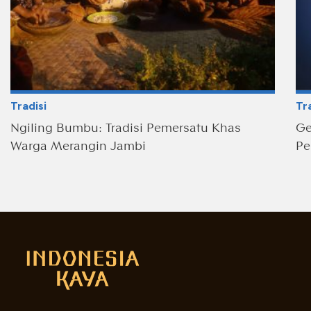
Tradisi
Tra
Ngiling Bumbu: Tradisi Pemersatu Khas
Ge
Warga Merangin Jambi
Pe