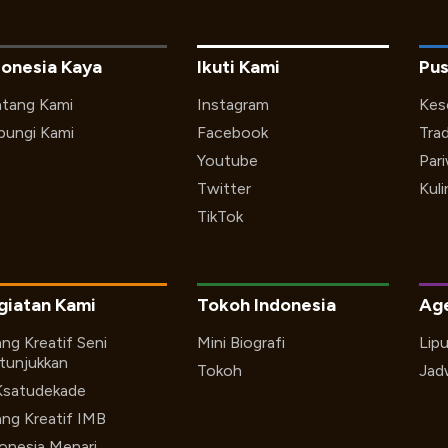
donesia Kaya
Ikuti Kami
Pus
tang Kami
Instagram
Kes
ungi Kami
Facebook
Trad
Youtube
Par
Twitter
Kuli
TikTok
giatan Kami
Tokoh Indonesia
Ag
ng Kreatif Seni
Mini Biografi
Lip
tunjukkan
Tokoh
Jad
Ksatudekade
ng Kreatif IMB
onesia Menari