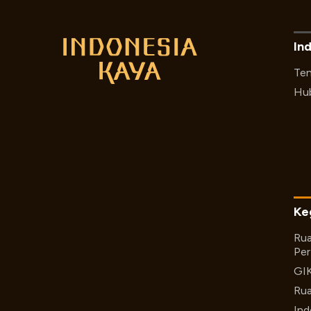
In
Ten
Hub
Ke
Rua
Per
GI
Rua
Ind