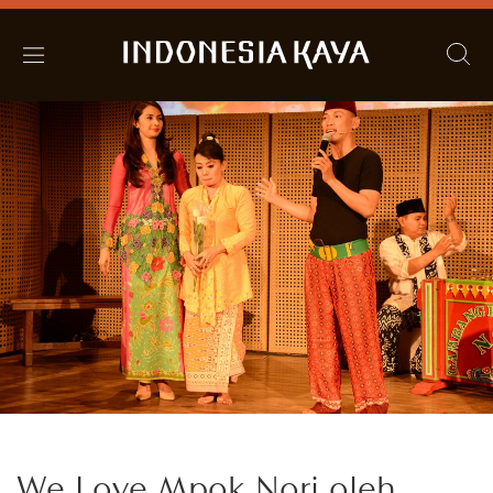
We Love Mpok Nori oleh