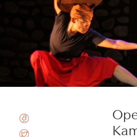
Ope
Kam