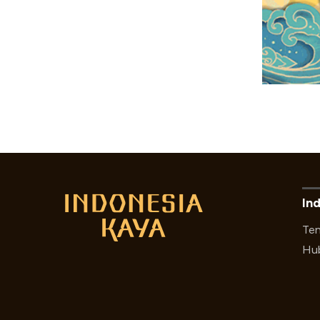
In
Ten
Hub