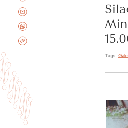
Sil
Min
15.
Gale
Tags