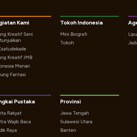
giatan Kami
Tokoh Indonesia
Ag
ng Kreatif Seni
Mini Biografi
Lip
tunjukkan
Tokoh
Jad
Ksatudekade
ng Kreatif IMB
onesia Menari
ung Fantasi
ngkai Pustaka
Provinsi
ita Rakyat
Jawa Tengah
tra Wajib Baca
Sulawesi Utara
ik Raya
Banten