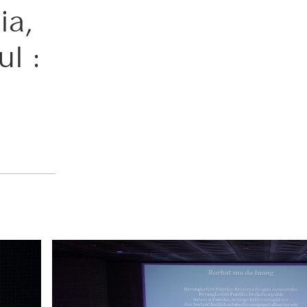
ia,
l :