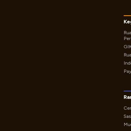
Ke
Rua
Per
GI
Rua
Ind
Pay
Ra
Cer
Sas
Mud