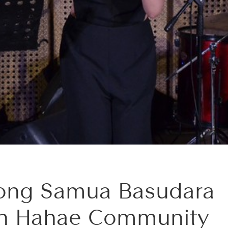
ong Samua Basudara
h Hahae Community