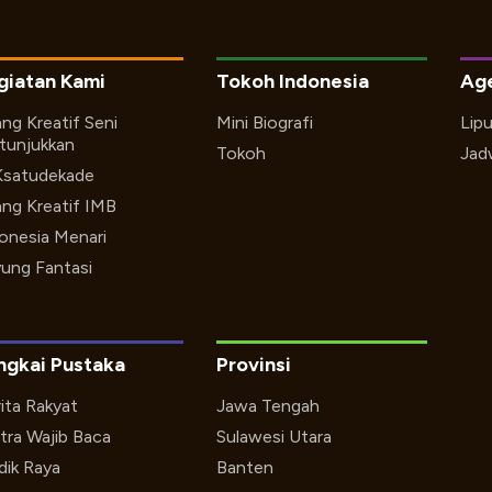
giatan Kami
Tokoh Indonesia
Ag
ng Kreatif Seni
Mini Biografi
Lip
tunjukkan
Tokoh
Jad
Ksatudekade
ng Kreatif IMB
onesia Menari
ung Fantasi
ngkai Pustaka
Provinsi
ita Rakyat
Jawa Tengah
tra Wajib Baca
Sulawesi Utara
ik Raya
Banten