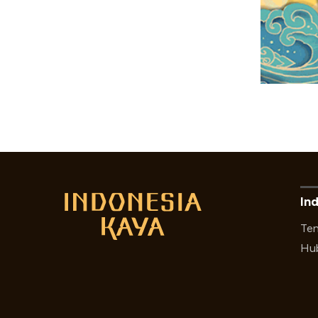
In
Ten
Hub