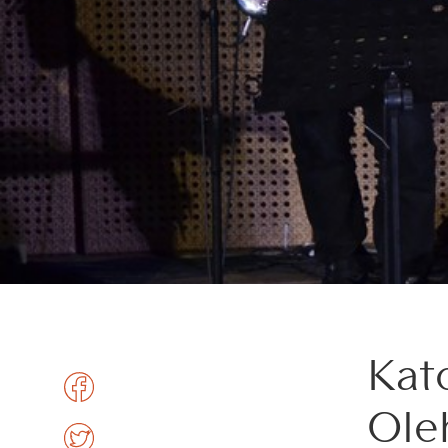
Kat
Ole