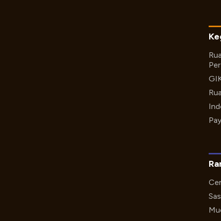
Ke
Rua
Per
GI
Rua
Ind
Pay
Ra
Cer
Sas
Mud