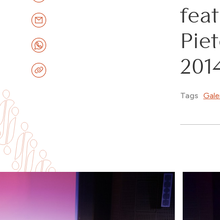
fea
Pie
2014
Gale
Tags