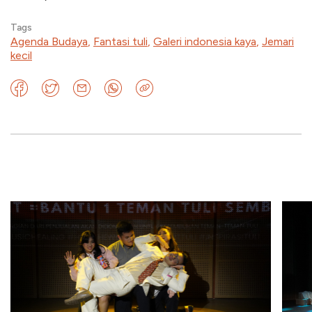
Tags
Agenda Budaya
,
Fantasi tuli
,
Galeri indonesia kaya
,
Jemari
kecil