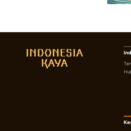
In
Ten
Hub
Ke