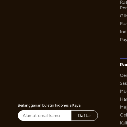
Rua
Per
GI
Rua
Ind
Pay
Ra
Cer
Sas
Mud
Har
Berlangganan buletin Indonesia Kaya
Maj
Gel
Daftar
Kul