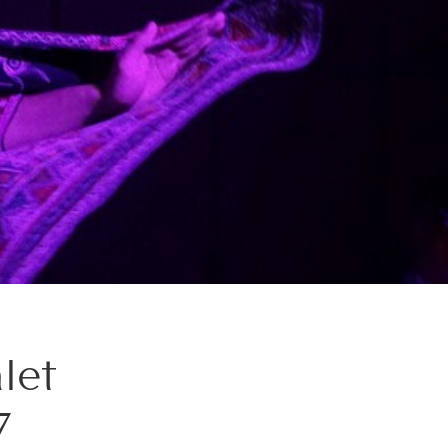
let
7