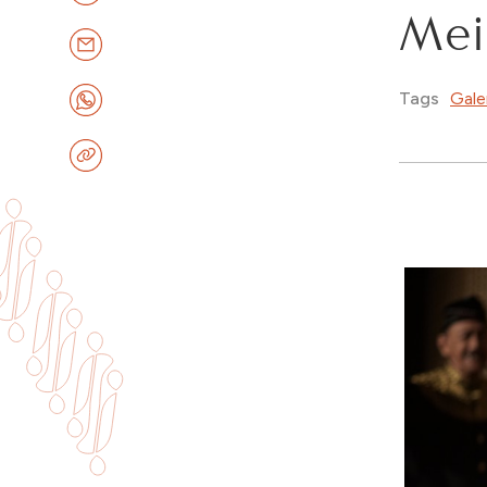
Mei 
Gale
Tags