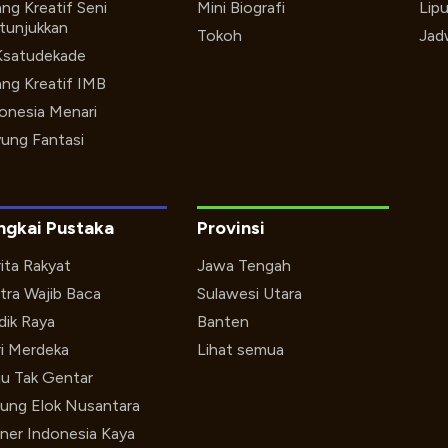
ng Kreatif Seni
Mini Biografi
Lip
tunjukkan
Tokoh
Jad
Ksatudekade
ng Kreatif IMB
onesia Menari
ung Fantasi
ngkai Pustaka
Provinsi
ita Rakyat
Jawa Tengah
tra Wajib Baca
Sulawesi Utara
ik Raya
Banten
i Merdeka
Lihat semua
u Tak Gentar
ung Elok Nusantara
iner Indonesia Kaya