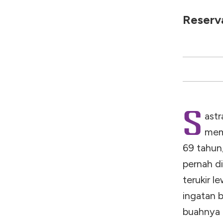
Reserva
S
ast
mema
69 tahun,
pernah d
terukir l
ingatan 
buahnya 