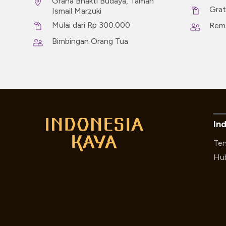
Graha Bhakti Budaya, Taman
Grat
Ismail Marzuki
Mulai dari Rp 300.000
Rem
Bimbingan Orang Tua
In
Ten
Hub