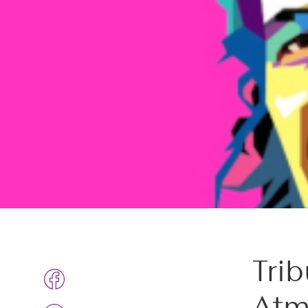
Tri
Atm