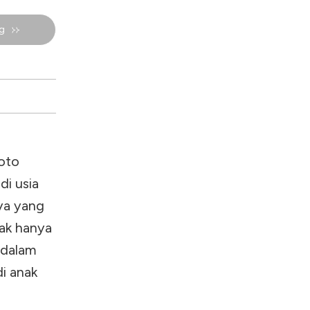
g
oto
di usia
rya yang
ak hanya
 dalam
i anak