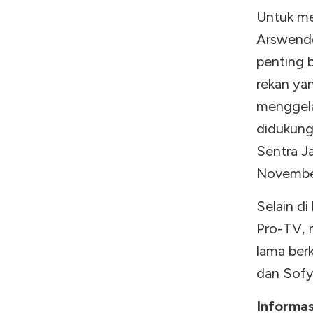
Untuk me
Arswendo
penting 
rekan ya
menggela
didukung 
Sentra J
Novembe
Selain di
Pro-TV, 
lama ber
dan Sofy
Informas