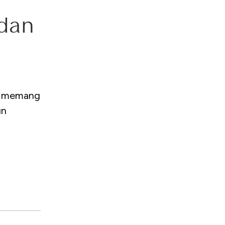
 dan
o memang
un