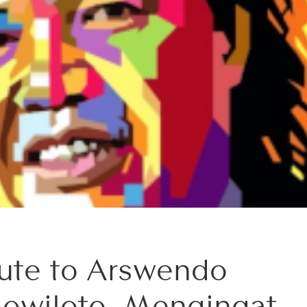
bute to Arswendo
owiloto, Mengingat