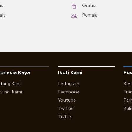
is
Gratis
aja
Remaja
donesia Kaya
Ikuti Kami
Pus
tang Kami
Instagram
Kes
ungi Kami
Facebook
Trad
Youtube
Par
Twitter
Kuli
TikTok