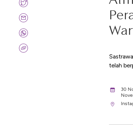
Per
War
Sastraw
telah ber
30 No
Nove
Insta