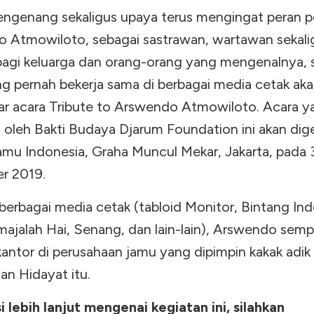
ngenang sekaligus upaya terus mengingat peran p
 Atmowiloto, sebagai sastrawan, wartawan sekalig
bagi keluarga dan orang-orang yang mengenalnya, 
ng pernah bekerja sama di berbagai media cetak ak
r acara Tribute to Arswendo Atmowiloto. Acara y
oleh Bakti Budaya Djarum Foundation ini akan dige
amu Indonesia, Graha Muncul Mekar, Jakarta, pada 
r 2019.
 berbagai media cetak (tabloid Monitor, Bintang Ind
majalah Hai, Senang, dan lain-lain), Arswendo sem
kantor di perusahaan jamu yang dipimpin kakak adik
an Hidayat itu.
i lebih lanjut mengenai kegiatan ini, silahkan