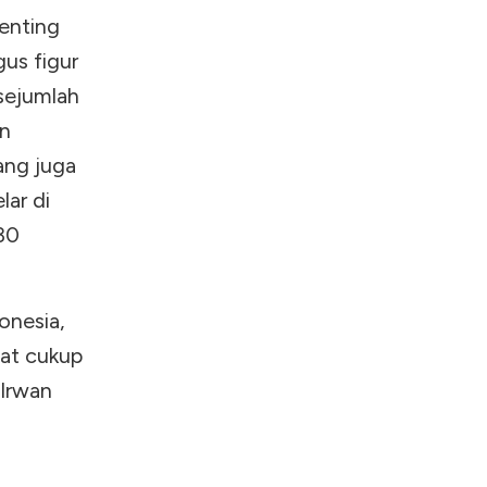
enting
us figur
sejumlah
an
ang juga
lar di
30
onesia,
pat cukup
 Irwan