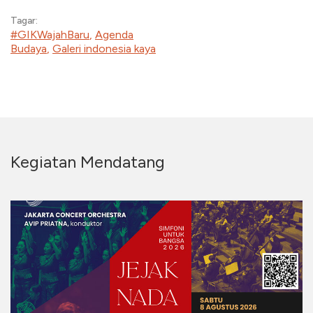
Tagar:
#GIKWajahBaru
,
Agenda
Budaya
,
Galeri indonesia kaya
Kegiatan Mendatang