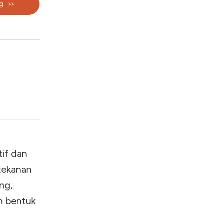
g
tif dan
 tekanan
ng,
m bentuk