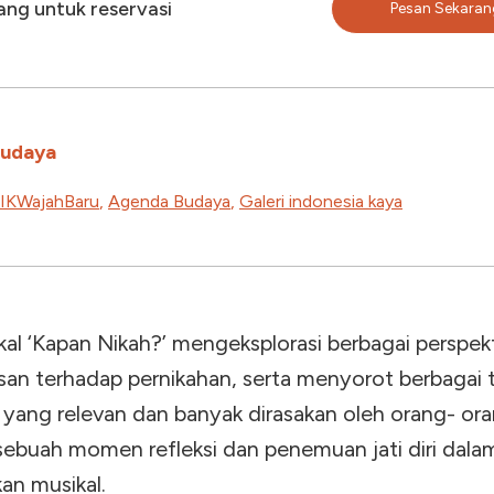
rang untuk reservasi
Pesan Sekaran
Budaya
IKWajahBaru
,
Agenda Budaya
,
Galeri indonesia kaya
kal ‘Kapan Nikah?’ mengeksplorasi berbagai perspek
asan terhadap pernikahan, serta menyorot berbagai
 yang relevan dan banyak dirasakan oleh orang- ora
sebuah momen refleksi dan penemuan jati diri dala
an musikal.