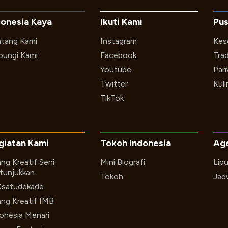
donesia Kaya
Ikuti Kami
Pus
tang Kami
Instagram
Kes
ungi Kami
Facebook
Trad
Youtube
Par
Twitter
Kuli
TikTok
giatan Kami
Tokoh Indonesia
Ag
ng Kreatif Seni
Mini Biografi
Lip
tunjukkan
Tokoh
Jad
Ksatudekade
ng Kreatif IMB
onesia Menari