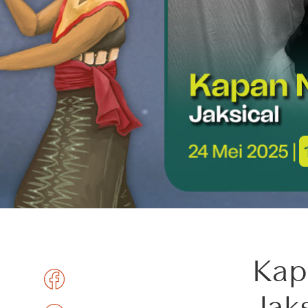
Kap
Jaks