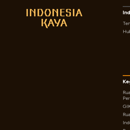
In
Ten
Hub
Ke
Rua
Per
GI
Rua
Ind