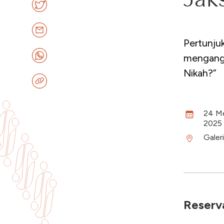
Pertunjuk
mengangk
Nikah?”
24 Me
2025
Galer
Reserva