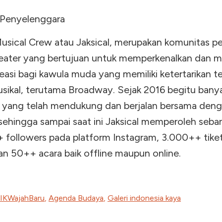
Penyelenggara
Musical Crew atau Jaksical, merupakan komunitas p
teater yang bertujuan untuk memperkenalkan dan m
easi bagi kawula muda yang memiliki ketertarikan t
usikal, terutama Broadway. Sejak 2016 begitu bany
 yang telah mendukung dan berjalan bersama den
 sehingga sampai saat ini Jaksical memperoleh seba
 followers pada platform Instagram, 3.000++ tiket
dan 50++ acara baik offline maupun online.
IKWajahBaru
,
Agenda Budaya
,
Galeri indonesia kaya