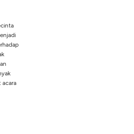
ecinta
enjadi
erhadap
ak
gan
nyak
 acara