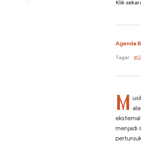
Klik seka
Agenda 
#G
Tagar:
M
usi
al
eksternal
menjadi 
pertunjuk