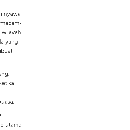
an nyawa
ermacam-
i wilayah
da yang
mbuat
eng,
Ketika
kuasa.
a
terutama