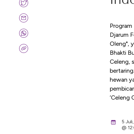
Program 
Djarum F
Oleng", y
Bhakti B
Celeng, s
bertarin
hewan ya
pembicar
‘Celeng 
5 Jul
@ 12