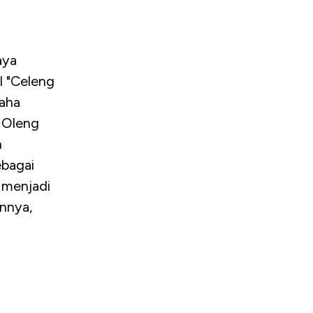
aya
l "Celeng
raha
g Oleng
n
ebagai
 menjadi
nnya,