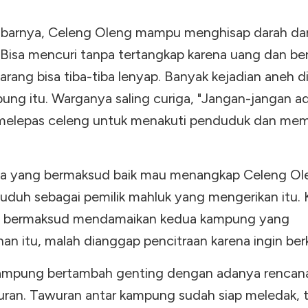
barnya, Celeng Oleng mampu menghisap darah d
 Bisa mencuri tanpa tertangkap karena uang dan b
ang bisa tiba-tiba lenyap. Banyak kejadian aneh d
ung itu. Warganya saling curiga, "Jangan-jangan a
melepas celeng untuk menakuti penduduk dan me
da yang bermaksud baik mau menangkap Celeng Ol
tuduh sebagai pemilik mahluk yang mengerikan itu. 
g bermaksud mendamaikan kedua kampung yang
an itu, malah dianggap pencitraan karena ingin ber
kampung bertambah genting dengan adanya rencan
ran. Tawuran antar kampung sudah siap meledak, 