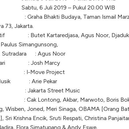
 6 Juli 2019 – Pukul 20.00 WIB
 Graha Bhakti Budaya, Taman Ismail Marzuk
ya 73, Jakarta.
atif : Butet Kartaredjasa, Agus Noor, Djaduk
, Paulus Simangunsong,
& Sutradara : Agus Noor
 Tari : Josh Marcy
 : I-Move Project
Musik : Arie Pekar
k : Jakarta Street Music
: Cak Lontong, Akbar, Marwoto, Boris Bok
g, Wisben, Joned, Meri Sinaga, OBAMA [Orang Ba
, Sri Krishna Encik, Sruti Respati, Christina Panjaita
 Nadira, Flora Simatupang & Andy Eswe.