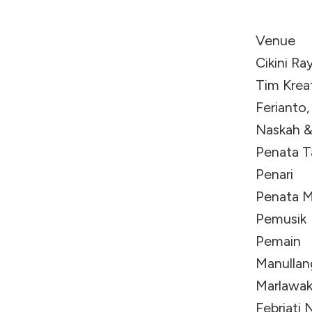
Sabtu,
Venue :
Cikini Ra
Tim Kre
Ferianto
Naskah 
Penata
Penari
Penata 
Pemusi
Pemain 
Manullan
Marlawak]
Febriati