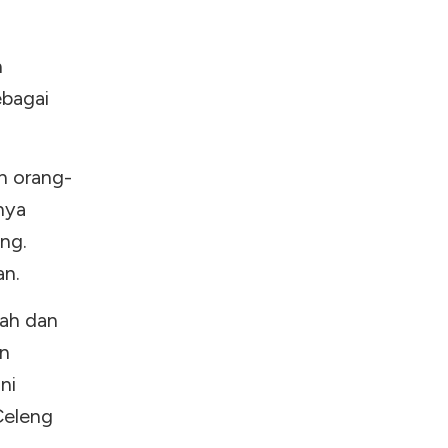
n
ebagai
n orang-
nya
ng.
an.
rah dan
an
ni
Celeng