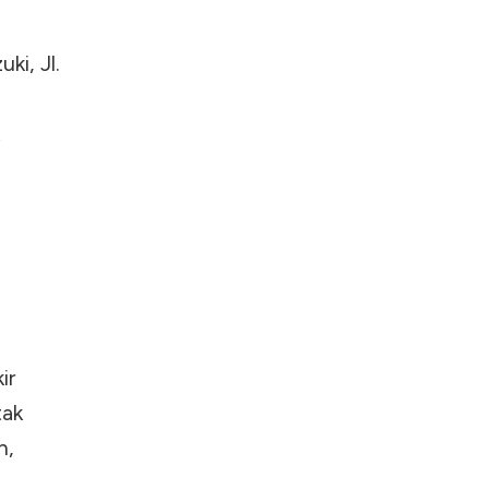
i, Jl.
ir
tak
n,