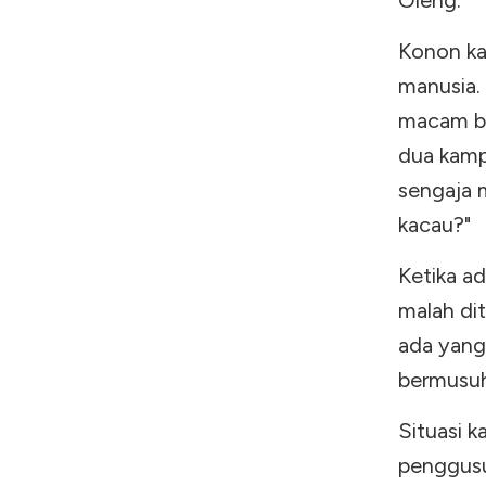
Oleng.
Konon ka
manusia.
macam bar
dua kamp
sengaja 
kacau?"
Ketika a
malah di
ada yan
bermusuh
Situasi 
penggusu