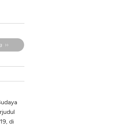
g
 Budaya
rjudul
19, di