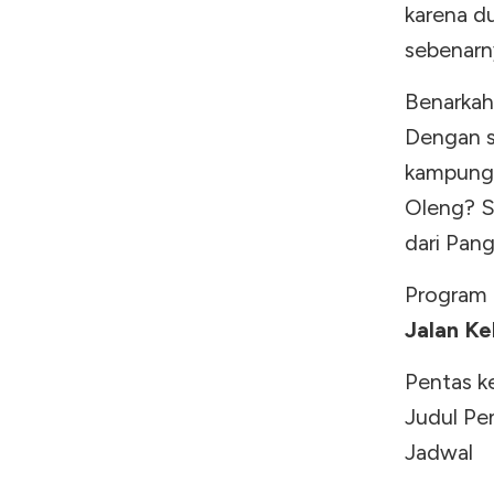
karena d
sebenarn
Benarkah
Dengan s
kampung 
Oleng? S
dari Pang
Program 
Jalan K
Penta
Judul
Jadwal
Jumat,