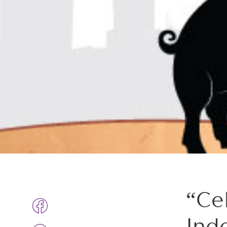
“Ce
Ind