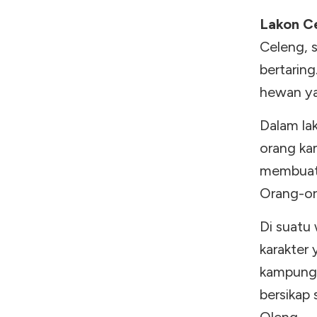
Lakon C
Celeng, s
bertarin
hewan ya
Dalam la
orang ka
membuat 
Orang-or
Di suatu 
karakter
kampung 
bersikap