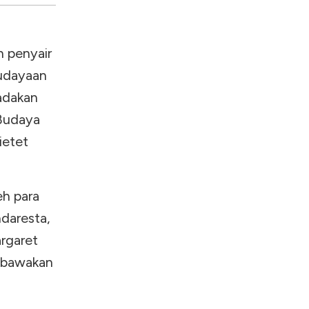
h penyair
udayaan
iadakan
 Budaya
ietet
eh para
ndaresta,
argaret
embawakan