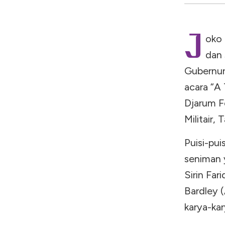
J
oko 
dan 
Gubernur
acara “A
Djarum F
Militair
Puisi-pui
seniman y
Sirin Far
Bardley (
karya-ka