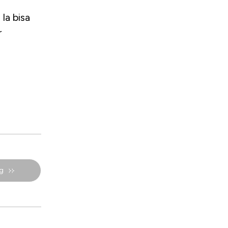
Ia bisa
r
g