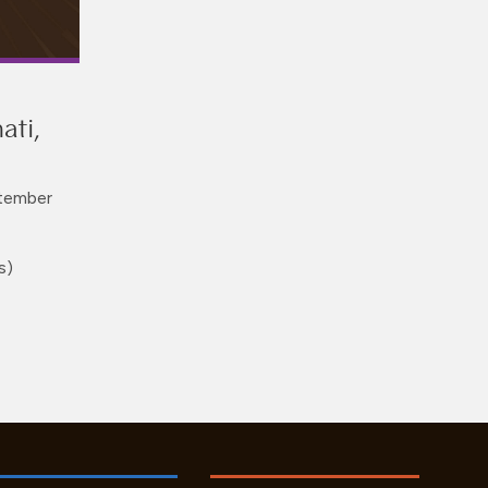
ati,
tember
s)