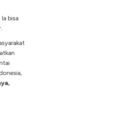
Ia bisa
.
asyarakat
katkan
ntai
donesia,
aya,