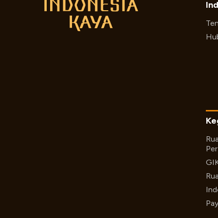
In
Ten
Hub
Ke
Rua
Per
GI
Rua
Ind
Pay