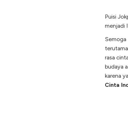
Puisi Jok
menjadi I
Semoga k
terutama
rasa cin
budaya a
karena y
Cinta In