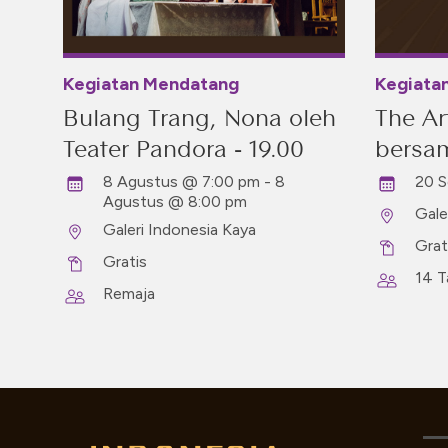
Kegiatan Mendatang
Kegiata
Bulang Trang, Nona oleh
The Ar
Teater Pandora - 19.00
bersam
8 Agustus @ 7:00 pm - 8
20 S
Agustus @ 8:00 pm
Gale
Galeri Indonesia Kaya
Grat
Gratis
14 T
Remaja