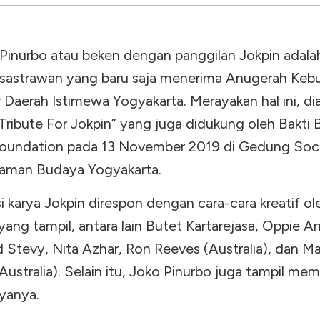
Pinurbo atau beken dengan panggilan Jokpin adala
sastrawan yang baru saja menerima Anugerah Keb
 Daerah Istimewa Yogyakarta. Merayakan hal ini, d
 Tribute For Jokpin” yang juga didukung oleh Bakti
oundation pada 13 November 2019 di Gedung Soc
, Taman Budaya Yogyakarta.
si karya Jokpin direspon dengan cara-cara kreatif ol
ang tampil, antara lain Butet Kartarejasa, Oppie A
id Stevy, Nita Azhar, Ron Reeves (Australia), dan M
Australia). Selain itu, Joko Pinurbo juga tampil m
ryanya.