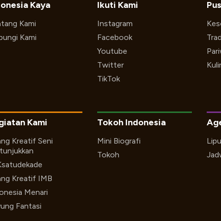
donesia Kaya
Ikuti Kami
Pus
tang Kami
Instagram
Kes
ungi Kami
Facebook
Trad
Youtube
Par
Twitter
Kuli
TikTok
giatan Kami
Tokoh Indonesia
Ag
ng Kreatif Seni
Mini Biografi
Lip
tunjukkan
Tokoh
Jad
Ksatudekade
ng Kreatif IMB
onesia Menari
ung Fantasi