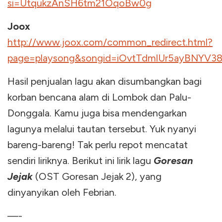
si=UtqukzAnSH6tm21OqoBw0g
Joox
http://www.joox.com/common_redirect.html?
page=playsong&songid=iOvtTdmlUr5ayBNYV3
Hasil penjualan lagu akan disumbangkan bagi
korban bencana alam di Lombok dan Palu-
Donggala. Kamu juga bisa mendengarkan
lagunya melalui tautan tersebut. Yuk nyanyi
bareng-bareng! Tak perlu repot mencatat
sendiri liriknya. Berikut ini lirik lagu
Goresan
Jejak
(OST Goresan Jejak 2), yang
dinyanyikan oleh Febrian.
—-