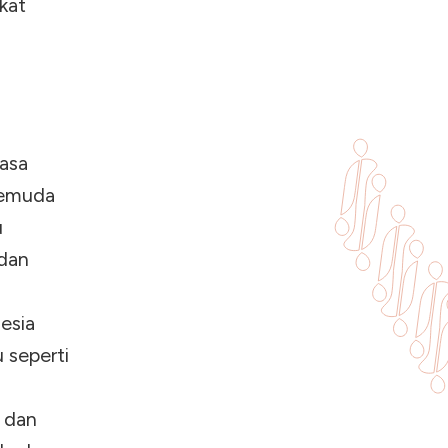
kat
asa
Pemuda
u
dan
esia
 seperti
 dan