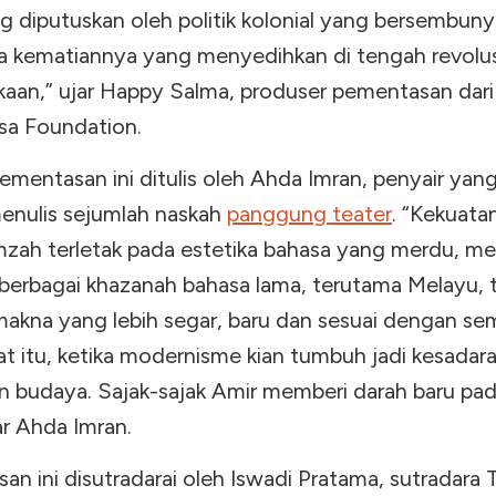
g diputuskan oleh politik kolonial yang bersembunyi 
ga kematiannya yang menyedihkan di tengah revolus
aan,” ujar Happy Salma, produser pementasan dari
sa Foundation.
mentasan ini ditulis oleh Ahda Imran, penyair yan
menulis sejumlah naskah
panggung teater
. “Kekuata
zah terletak pada estetika bahasa yang merdu, me
 berbagai khazanah bahasa lama, terutama Melayu, 
akna yang lebih segar, baru dan sesuai dengan s
at itu, ketika modernisme kian tumbuh jadi kesadar
an budaya. Sajak-sajak Amir memberi darah baru pa
ar Ahda Imran.
n ini disutradarai oleh Iswadi Pratama, sutradara 