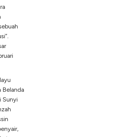
ra
n
 sebuah
si”.
sar
ruari
layu
a Belanda
i Sunyi
mzah
ssin
enyair,