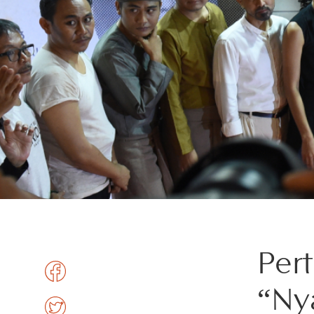
Per
“Ny