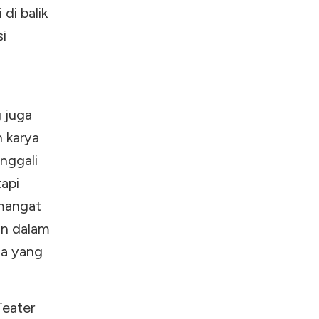
di balik
i
g juga
n karya
nggali
tapi
emangat
an dalam
da yang
Teater