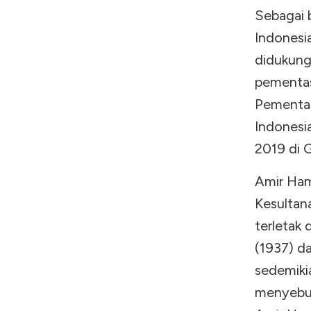
Sebagai 
Indonesi
didukung
pementa
Pementas
Indonesi
2019 di 
Amir Ham
Kesultan
terletak
(1937) d
sedemikia
menyebut