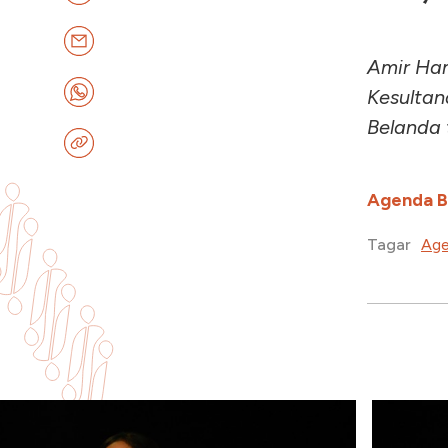
Amir Ha
Kesultan
Belanda 
Agenda 
Age
Tagar