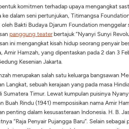
bentuk komitmen terhadap upaya mengangkat sast
a ke dalam seni pertunjukan, Titimangsa Foundatio
 oleh Bakti Budaya Djarum Foundation menggelar
san
panggung teater
bertajuk “Nyanyi Sunyi Revolu
an ini mengangkat kisah hidup seorang penyair be
a, Amir Hamzah, yang dipentaskan pada 2 dan 3 Feb
Gedung Kesenian Jakarta.
zah merupakan salah satu keluarga bangsawan Me
an Langkat, sebuah kerajaan yang pada masa Hindi
 di Sumatera Timur. Lewat kumpulan puisinya Nyany
an Buah Rindu (1941) memposisikan nama Amir Ha
n penting dalam kesusasteraan Indonesia. H. B. Ja
nya “Raja Penyair Pujangga Baru”. Selain sebagai p