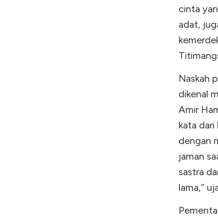
cinta yan
adat, ju
kemerdek
Titimang
Naskah pe
dikenal 
Amir Ham
kata dari
dengan m
jaman sa
sastra d
lama,” uj
Pementasa