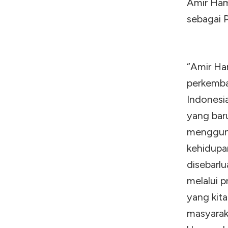
Amir Ham
sebagai 
“Amir Ha
perkemba
Indonesi
yang bar
mengguna
kehidupan
disebarlu
melalui 
yang kita
masyarak