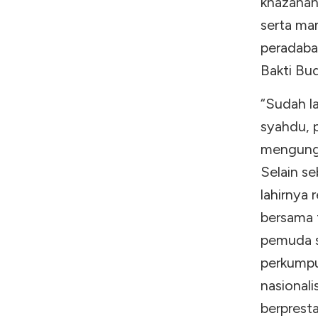
khazanah
serta ma
peradaban
Bakti Bu
“Sudah l
syahdu, 
mengungk
Selain s
lahirnya 
bersama 
pemuda s
perkumpu
nasional
berpresta