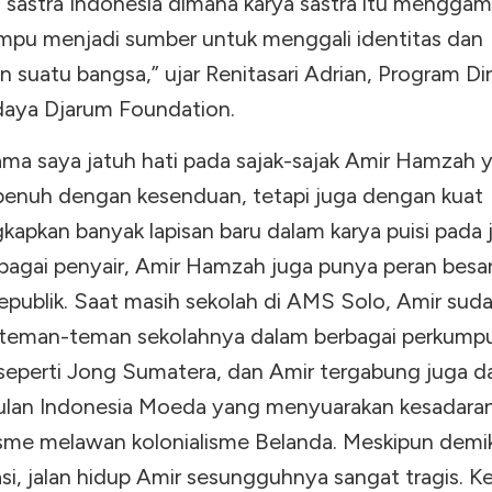
 sastra Indonesia dimana karya sastra itu mengga
mpu menjadi sumber untuk menggali identitas dan
 suatu bangsa,” ujar Renitasari Adrian, Program Di
daya Djarum Foundation.
ama saya jatuh hati pada sajak-sajak Amir Hamzah 
penuh dengan kesenduan, tetapi juga dengan kuat
apkan banyak lapisan baru dalam karya puisi pada j
ebagai penyair, Amir Hamzah juga punya peran besa
republik. Saat masih sekolah di AMS Solo, Amir suda
teman-teman sekolahnya dalam berbagai perkump
eperti Jong Sumatera, dan Amir tergabung juga d
lan Indonesia Moeda yang menyuarakan kesadara
isme melawan kolonialisme Belanda. Meskipun demi
si, jalan hidup Amir sesungguhnya sangat tragis. K