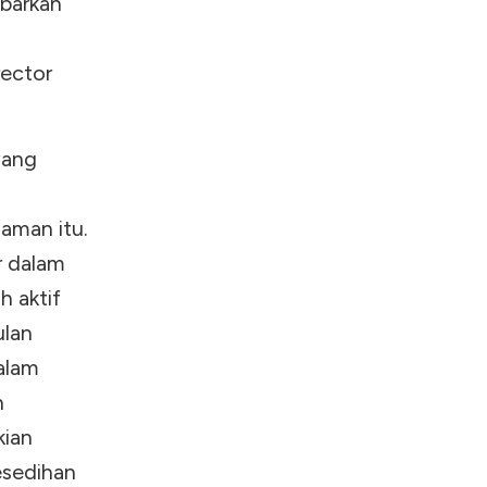
mbarkan
rector
yang
aman itu.
r dalam
h aktif
ulan
alam
n
kian
esedihan