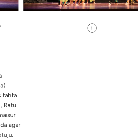
a
a
a)
 tahta
, Ratu
maisuri
ada agar
tuju.