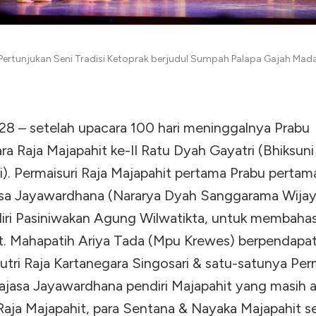
Pertunjukan Seni Tradisi Ketoprak berjudul Sumpah Palapa Gajah Mad
28 – setelah upacara 100 hari meninggalnya Prabu
a Raja Majapahit ke-II Ratu Dyah Gayatri (Bhiksuni
i). Permaisuri Raja Majapahit pertama Prabu pertam
asa Jayawardhana (Nararya Dyah Sanggarama Wijay
ri Pasiniwakan Agung Wilwatikta, untuk membahas
t. Mahapatih Ariya Tada (Mpu Krewes) berpendapat
utri Raja Kartanegara Singosari & satu-satunya Per
tajasa Jayawardhana pendiri Majapahit yang masih 
Raja Majapahit, para Sentana & Nayaka Majapahit se