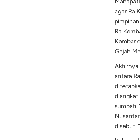
Mahapati
agar Ra 
pimpinan
Ra Kemba
Kembar d
Gajah Ma
Akhirnya
antara R
ditetapk
diangkat
sumpah: 
Nusantar
disebut