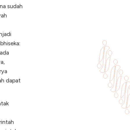
ena sudah
yah
u
njadi
bhiseka:
Pada
a,
rya
ah dapat
ntak
intah