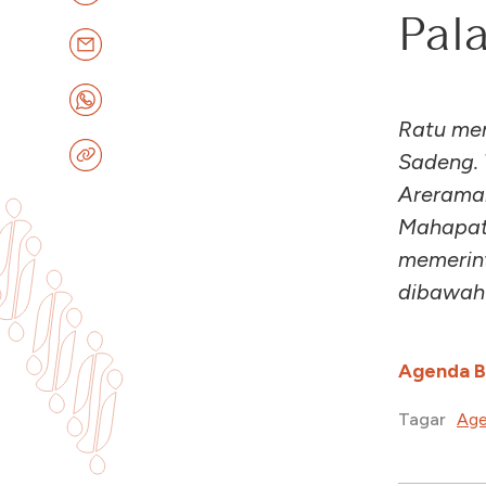
Pal
Ratu me
Sadeng. 
Arerama
Mahapati
memerin
dibawah
Agenda 
Age
Tagar