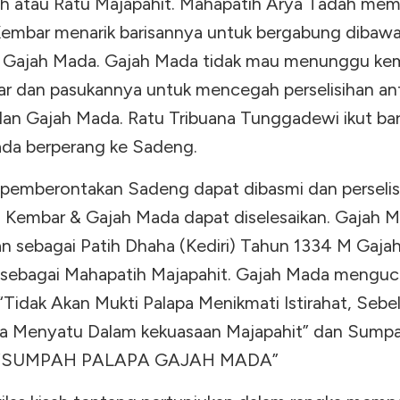
h atau Ratu Majapahit. Mahapatih Arya Tadah mem
Kembar menarik barisannya untuk bergabung dibaw
 Gajah Mada. Gajah Mada tidak mau menunggu ke
r dan pasukannya untuk mencegah perselisihan an
an Gajah Mada. Ratu Tribuana Tunggadewi ikut bar
da berperang ke Sadeng.
 pemberontakan Sadeng dapat dibasmi dan perselis
a Kembar & Gajah Mada dapat diselesaikan. Gajah 
an sebagai Patih Dhaha (Kediri) Tahun 1334 M Gaj
 sebagai Mahapatih Majapahit. Gajah Mada mengu
“Tidak Akan Mukti Palapa Menikmati Istirahat, Seb
a Menyatu Dalam kekuasaan Majapahit” dan Sumpa
: “SUMPAH PALAPA GAJAH MADA”