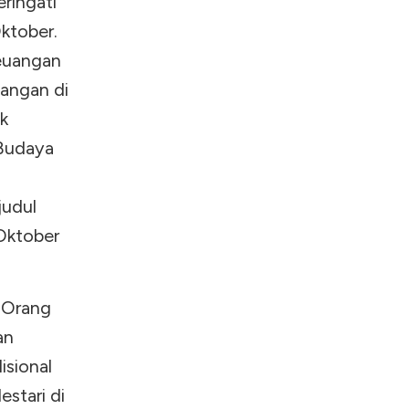
ringati
ktober.
euangan
uangan di
k
 Budaya
judul
Oktober
 Orang
an
isional
estari di