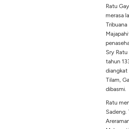
Ratu Gay
merasa la
Tribuana
Majapahit
penaseha
Sry Ratu
tahun 13
diangkat
Tilam, G
dibasmi.
Ratu mem
Sadeng. 
Areraman