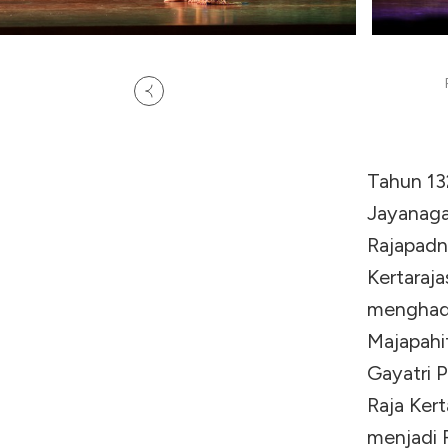
Tahun 13
Jayanagar
Rajapadn
Kertaraj
menghadi
Majapahi
Gayatri P
Raja Ker
menjadi 