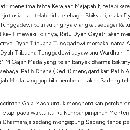
atri menerima tahta Kerajaan Majapahit, tetapi kar
njut usia dan telah hidup sebagai Bhiksuni, maka D
 Tunggadewi putri sulungnya diangkat sebagai Rat
 ke-III mewakili dirinya, Ratu Dyah Gayatri akan me
tnya. Dyah Tribuana Tunggadewi memakai nama A
 Dyah Tribuana Tunggadewi Jayawisnu Wardhani. 
31 M Gajah Mada yang telah banyak dharma baktiny
 sebagai Patih Dhaha (Kediri) menggantikan Patih A
ajah Mada sanggup bila pemberontakan Sadeng tel
erintah Gaja Mada untuk menghentikan pembero
Tetapi pada waktu itu Ra Kembar pimpinan Menteri
 Dharmaraja sedang mengepung Sadeng tanpa per