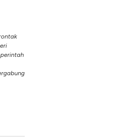
rontak
eri
perintah
ergabung