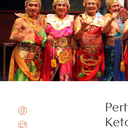
Per
Ket