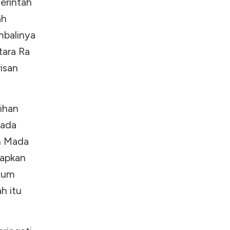
erintah
ah
mbalinya
tara Ra
isan
ihan
Mada
ah Mada
capkan
elum
h itu