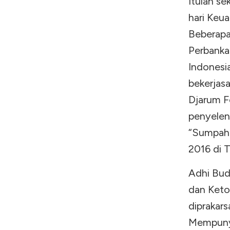
Itulah se
hari Keu
Beberapa
Perbanka
Indonesi
bekerjas
Djarum F
penyelen
“Sumpah 
2016 di T
Adhi Bu
dan Keto
diprakars
Mempunyai