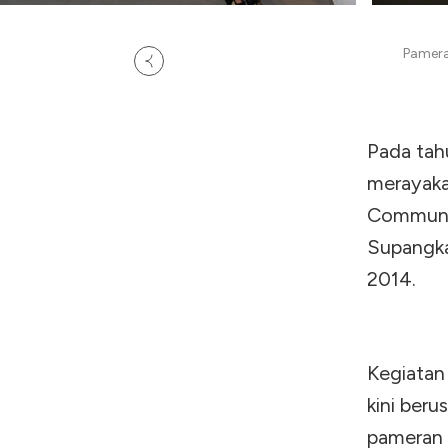
Pamera
Pada tah
merayaka
Communic
Supangka
2014.
Kegiatan 
kini ber
pameran 