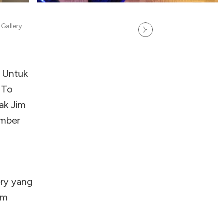
Gallery
. Untuk
 To
ak Jim
ember
ery yang
am