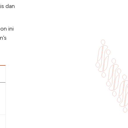
is dan
on ini
n’s