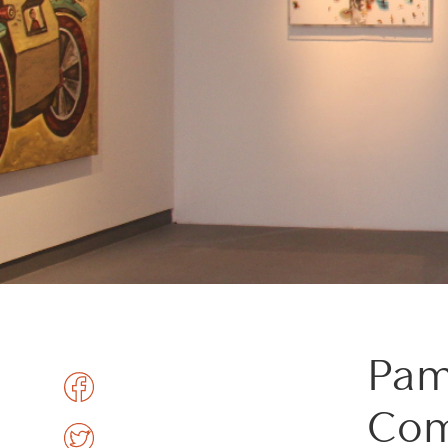
Pam
Com