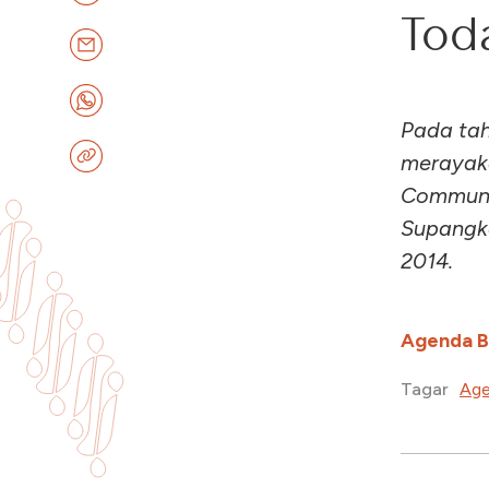
Tod
Pada tah
merayak
Communic
Supangka
2014.
Agenda 
Age
Tagar