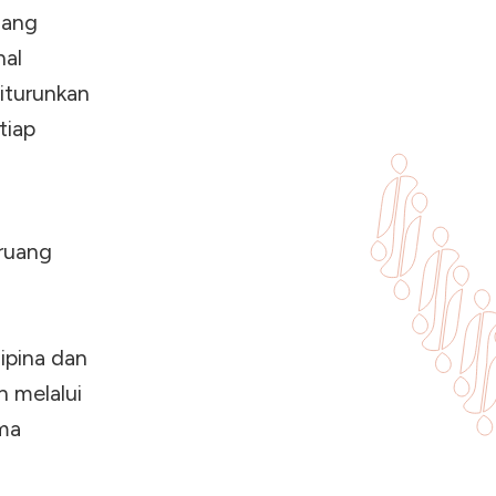
jang
nal
iturunkan
tiap
ruang
lipina dan
h melalui
ema
a