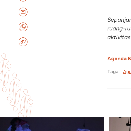
Sepanjan
ruang-ru
aktivitas
Agenda 
Age
Tagar