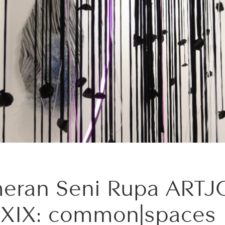
eran Seni Rupa ART
IX: common|spaces