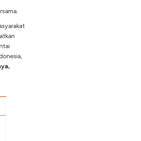
rsama.
asyarakat
katkan
ntai
donesia,
aya,