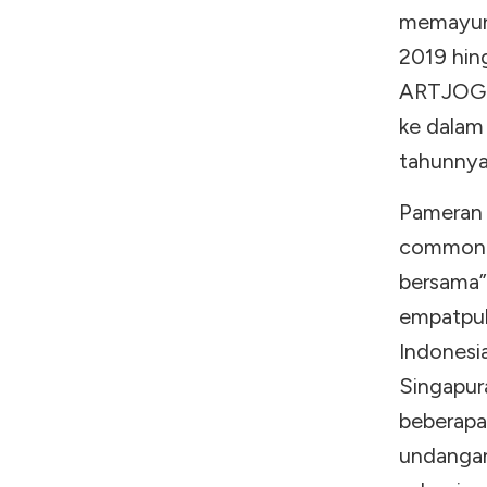
memayung
2019 hing
ARTJOG d
ke dalam 
tahunny
Pameran 
common|s
bersama” 
empatpul
Indonesia
Singapura
beberapa
undangan 