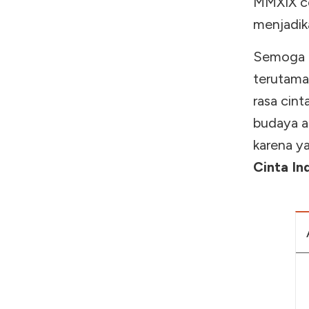
MMXIX co
menjadik
Semoga k
terutama
rasa cin
budaya a
karena y
Cinta In