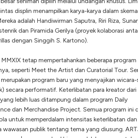
besar seniman dipilih melalui undangan khusus. Li
lintas displin menampilkan karya-karya dalam skem
ereka adalah Handiwirman Saputra, Riri Riza, Suna
enrik dan Piramida Gerilya (proyek kolaborasi anta
illas dengan Singgih S. Kartono).
MMXIX tetap mempertahankan beberapa program 
ya, seperti Meet the Artist dan Curatorial Tour. S
 merupakan program baru yang menyajikan wicara
lk) secara performatif. Keterlibatan para kreator dari 
 yang lebih luas ditampung dalam program Daily
nce dan Merchandise Project. Semua program ini 
lola untuk memperdalam intensitas keterlibatan dan
 wawasan publik tentang tema yang diusung. AR