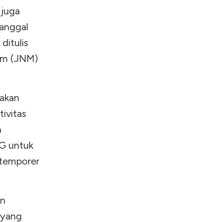
 juga
tanggal
ditulis
um (JNM)
takan
tivitas
n
G untuk
ntemporer
an
 yang