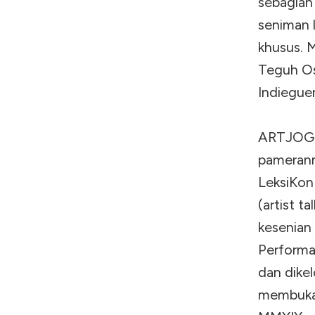
sebagian 
seniman 
khusus. M
Teguh Ost
Indieguer
ARTJOG 
pamerann
LeksiKon
(artist ta
kesenian
Performa
dan dike
membuka