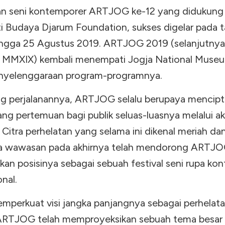
an seni kontemporer ARTJOG ke-12 yang didukung
ti Budaya Djarum Foundation, sukses digelar pada 
hingga 25 Agustus 2019. ARTJOG 2019 (selanjutnya 
MMXIX) kembali menempati Jogja National Muse
nyelenggaraan program-programnya.
g perjalanannya, ARTJOG selalu berupaya mencip
ng pertemuan bagi publik seluas-luasnya melalui ak
 Citra perhelatan yang selama ini dikenal meriah da
 wawasan pada akhirnya telah mendorong ARTJO
an posisinya sebagai sebuah festival seni rupa ko
onal.
mperkuat visi jangka panjangnya sebagai perhelat
 ARTJOG telah memproyeksikan sebuah tema besar