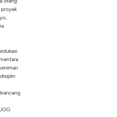
ma orang
a proyek
ryo,
ra
edukasi
ementara
-seniman
disiplin
dirancang
TJOG