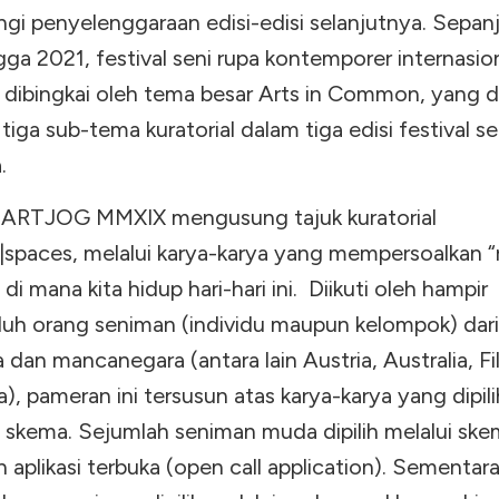
i penyelenggaraan edisi-edisi selanjutnya. Sepan
ga 2021, festival seni rupa kontemporer internasio
ibingkai oleh tema besar Arts in Common, yang d
tiga sub-tema kuratorial dalam tiga edisi festival se
a.
ARTJOG MMXIX mengusung tajuk kuratorial
paces, melalui karya-karya yang mempersoalkan “
di mana kita hidup hari-hari ini. Diikuti oleh hampir
uh orang seniman (individu maupun kelompok) dari
 dan mancanegara (antara lain Austria, Australia, Fi
), pameran ini tersusun atas karya-karya yang dipili
 skema. Sejumlah seniman muda dipilih melalui sk
aplikasi terbuka (open call application). Sementar