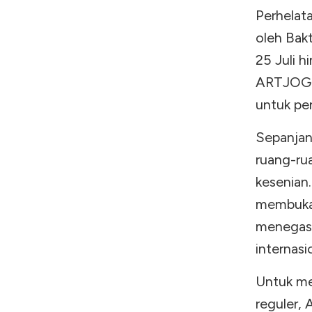
Perhelat
oleh Bak
25 Juli 
ARTJOG 
untuk pe
Sepanjan
ruang-rua
kesenian.
membuka
menegask
internasi
Untuk me
reguler,