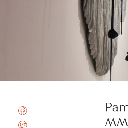
Pam
MMX