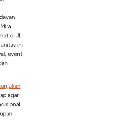
udayan
 Mira
at di Jl.
nitas ini
al, event
dan
tunjukan
rap agar
disional
dupan