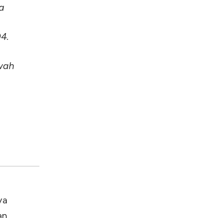
a
4.
wah
ya
an