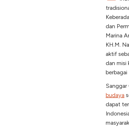
tradisio
Keberada
dan Perm
Marina A
KH.M. Nai
aktif seb
dan misi
berbagai 
Sanggar 
budaya
s
dapat te
Indonesia
masyarak