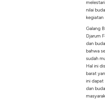
melestar
nilai bu
kegiatan
Galang B
Djarum F
dan buday
bahwa sen
sudah mu
Hal ini d
barat ya
ini dapa
dan buday
masyarak