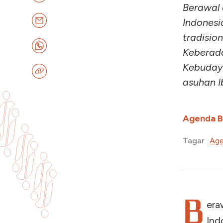
Berawal 
Indonesi
tradisio
Keberada
Kebuday
asuhan I
Agenda 
Age
Tagar
B
era
Ind