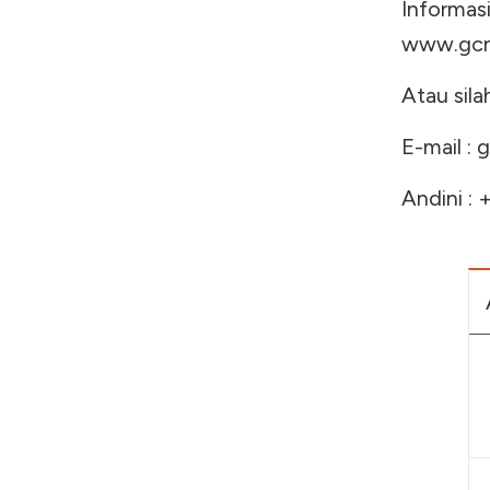
Informas
www.gcn-
Atau sila
E-mail :
g
Andini :