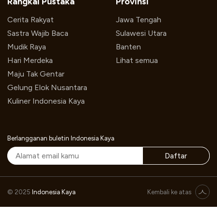
Rangkai Pustaka
Provinsi
Cerita Rakyat
Jawa Tengah
Sastra Wajib Baca
Sulawesi Utara
Mudik Raya
Banten
Hari Merdeka
Lihat semua
Maju Tak Gentar
Gelung Elok Nusantara
Kuliner Indonesia Kaya
Berlangganan buletin Indonesia Kaya
Daftar
AYATANA on Stage, Collaborative Cultural Performance: Women, Art and Soul of Minang
© 2025
Indonesia Kaya
Kembali ke atas