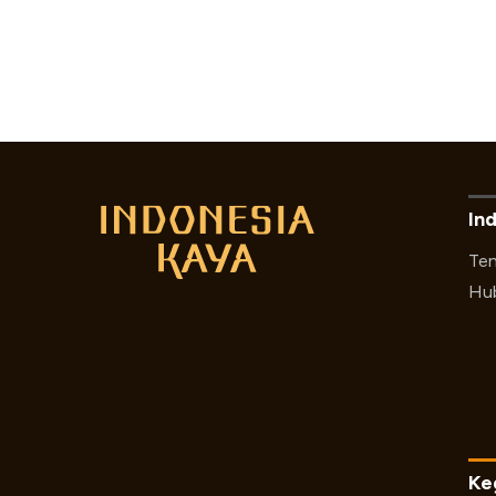
In
Ten
Hub
Ke