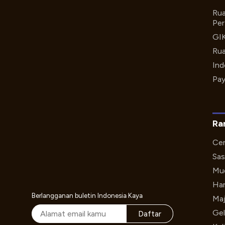
Rua
Per
GI
Rua
Ind
Pay
Ra
Cer
Sas
Mud
Har
Berlangganan buletin Indonesia Kaya
Maj
Gel
Daftar