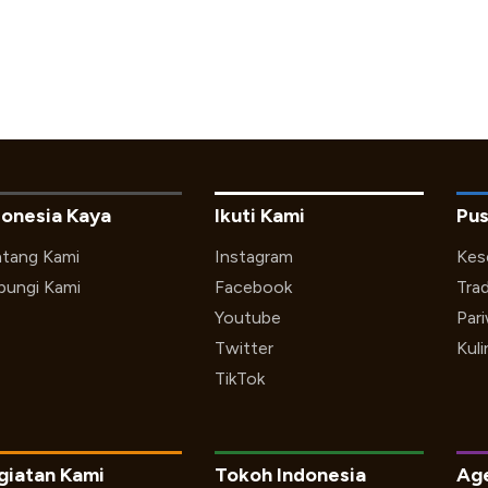
donesia Kaya
Ikuti Kami
Pus
tang Kami
Instagram
Kes
ungi Kami
Facebook
Trad
Youtube
Par
Twitter
Kuli
TikTok
giatan Kami
Tokoh Indonesia
Ag