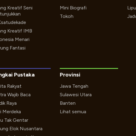
ng Kreatif Seni
Mini Biografi
Lip
tunjukkan
Tokoh
Jad
Ksatudekade
ng Kreatif IMB
onesia Menari
ung Fantasi
ngkai Pustaka
Provinsi
ita Rakyat
Jawa Tengah
tra Wajib Baca
Sulawesi Utara
ik Raya
Banten
i Merdeka
Lihat semua
u Tak Gentar
ung Elok Nusantara