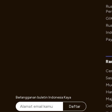
Rua
Per
GI
Rua
Ind
Pay
Ra
Cer
Sas
Mud
Har
Berlangganan buletin Indonesia Kaya
Maj
Gel
Daftar