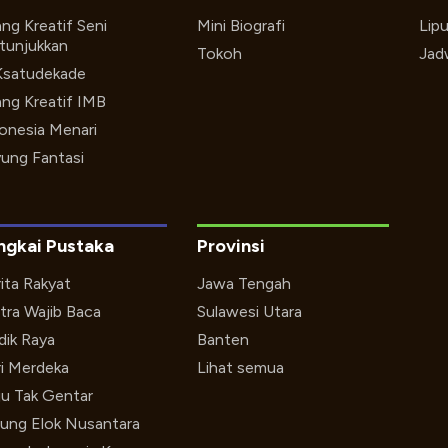
ng Kreatif Seni
Mini Biografi
Lip
tunjukkan
Tokoh
Jad
Ksatudekade
ng Kreatif IMB
onesia Menari
ung Fantasi
ngkai Pustaka
Provinsi
ita Rakyat
Jawa Tengah
tra Wajib Baca
Sulawesi Utara
ik Raya
Banten
i Merdeka
Lihat semua
u Tak Gentar
ung Elok Nusantara