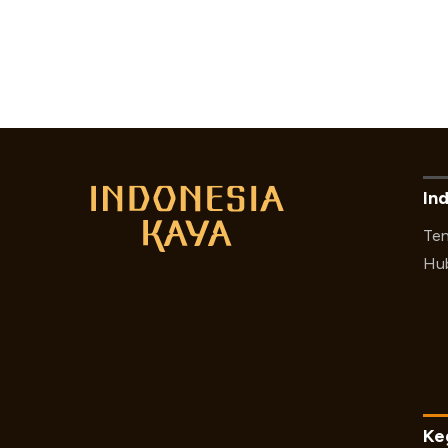
In
Ten
Hub
Ke