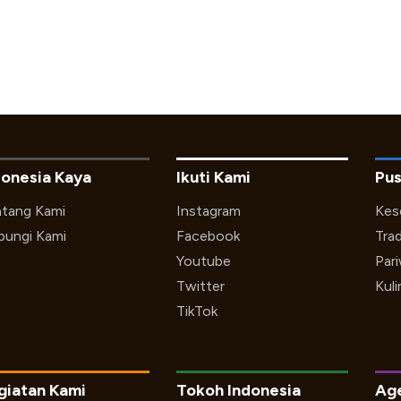
donesia Kaya
Ikuti Kami
Pus
tang Kami
Instagram
Kes
ungi Kami
Facebook
Trad
Youtube
Par
Twitter
Kuli
TikTok
giatan Kami
Tokoh Indonesia
Ag