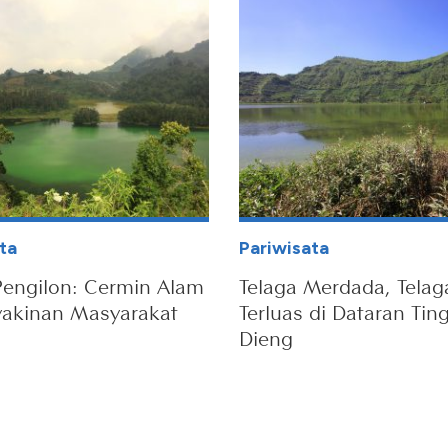
ta
Pariwisata
Pengilon: Cermin Alam
Telaga Merdada, Telag
yakinan Masyarakat
Terluas di Dataran Tin
Dieng