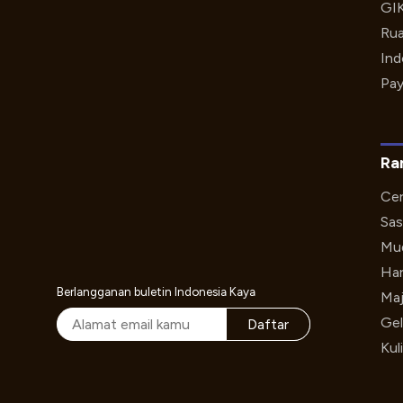
GI
Rua
Ind
Pay
Ra
Cer
Sas
Mud
Har
Berlangganan buletin Indonesia Kaya
Maj
Gel
Daftar
Kul