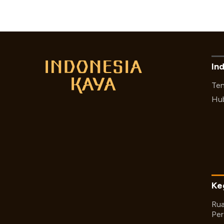
In
Ten
Hub
Ke
Rua
Per