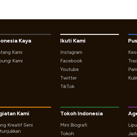
donesia Kaya
Ikuti Kami
Pus
tang Kami
Instagram
Kes
ungi Kami
Facebook
Trad
Youtube
Par
Twitter
Kuli
TikTok
giatan Kami
Tokoh Indonesia
Ag
ng Kreatif Seni
Mini Biografi
Lip
tunjukkan
Tokoh
Jad