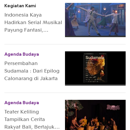
Dan Karya Ismail
Kegiatan Kami
Marzuki
Indonesia Kaya
Hadirkan Serial Musikal
Payung Fantasi,
Terinspirasi Dari Kisah
Dan Karya Ismail
Marzuki
Agenda Budaya
Persembahan
Sudamala : Dari Epilog
Calonarang di Jakarta
Agenda Budaya
Teater Keliling
Tampilkan Cerita
Rakyat Bali, Bertajuk