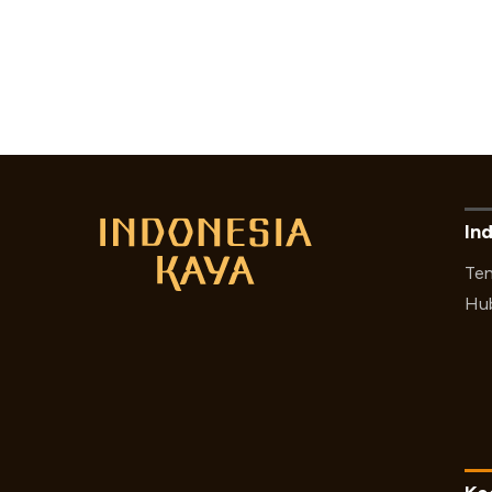
In
Ten
Hub