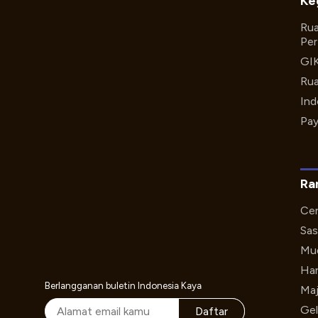
Ke
Rua
Per
GI
Rua
Ind
Pay
Ra
Cer
Sas
Mud
Har
Berlangganan buletin Indonesia Kaya
Maj
Gel
Daftar