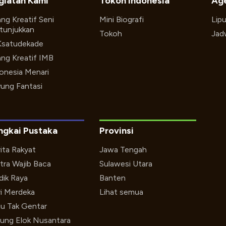
giatan Kami
Tokoh Indonesia
Ag
ng Kreatif Seni
Mini Biografi
Lip
tunjukkan
Tokoh
Jad
Ksatudekade
ng Kreatif IMB
onesia Menari
ung Fantasi
ngkai Pustaka
Provinsi
ita Rakyat
Jawa Tengah
tra Wajib Baca
Sulawesi Utara
ik Raya
Banten
i Merdeka
Lihat semua
u Tak Gentar
ung Elok Nusantara