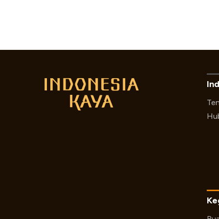
In
Ten
Hub
Ke
Rua