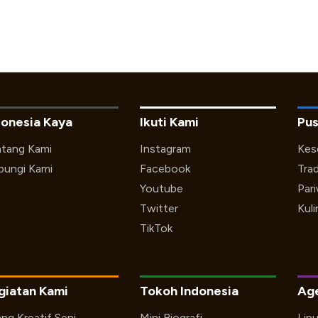
donesia Kaya
Ikuti Kami
Pus
tang Kami
Instagram
Kes
ungi Kami
Facebook
Trad
Youtube
Par
Twitter
Kuli
TikTok
giatan Kami
Tokoh Indonesia
Ag
ng Kreatif Seni
Mini Biografi
Lip