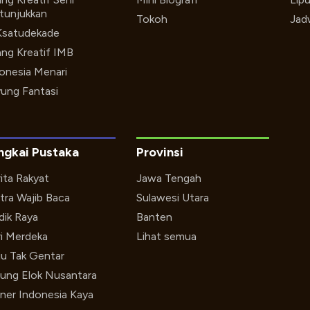
tunjukkan
Tokoh
Jad
Ksatudekade
ng Kreatif IMB
onesia Menari
ung Fantasi
ngkai Pustaka
Provinsi
ita Rakyat
Jawa Tengah
tra Wajib Baca
Sulawesi Utara
ik Raya
Banten
i Merdeka
Lihat semua
u Tak Gentar
ung Elok Nusantara
iner Indonesia Kaya