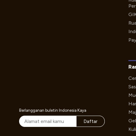
Per
GI
Rua
Ind
Pay
Ra
Cer
Sas
Mud
Har
Berlangganan buletin Indonesia Kaya
Maj
Gel
Daftar
Kul