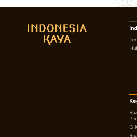
In
Ten
Hub
Ke
Rua
Per
GI
Rua