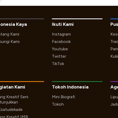
donesia Kaya
Ikuti Kami
Pus
tang Kami
Instagram
Kes
ungi Kami
Facebook
Trad
Youtube
Par
Twitter
Kuli
TikTok
giatan Kami
Tokoh Indonesia
Ag
ng Kreatif Seni
Mini Biografi
Lip
tunjukkan
Tokoh
Jad
Ksatudekade
ng Kreatif IMB