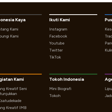
donesia Kaya
Ikuti Kami
Pus
tang Kami
Instagram
Kes
ungi Kami
Facebook
Trad
Youtube
Par
Twitter
Kuli
TikTok
giatan Kami
Tokoh Indonesia
Ag
ng Kreatif Seni
Mini Biografi
Lip
tunjukkan
Tokoh
Jad
Ksatudekade
ng Kreatif IMB