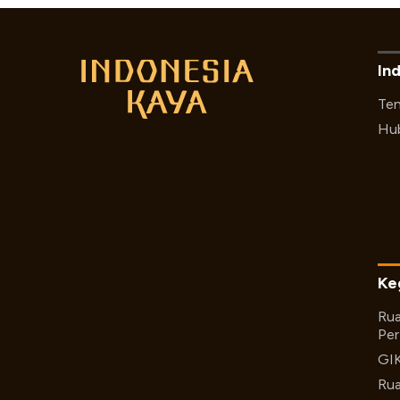
In
Ten
Hub
Ke
Rua
Per
GI
Rua