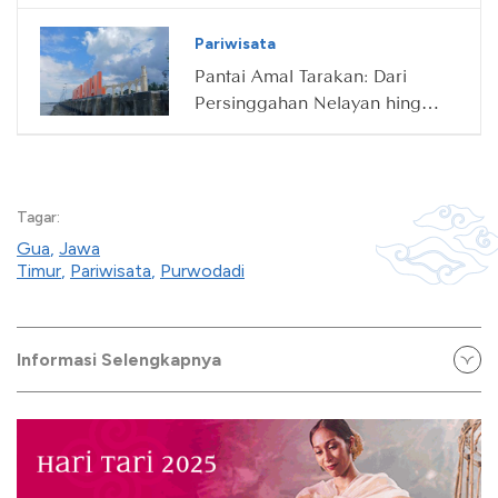
Terbentuknya Telaga
Sarangan
Pariwisata
Pantai Amal Tarakan: Dari
Persinggahan Nelayan hingga
Destinasi Wisata Ikonik
Tagar:
Gua
,
Jawa
Timur
,
Pariwisata
,
Purwodadi
Informasi Selengkapnya