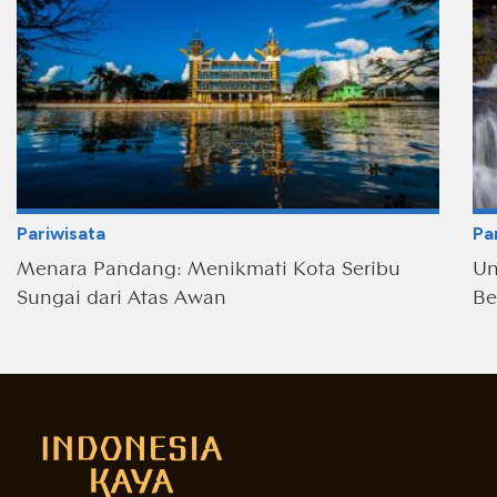
Pariwisata
Pa
Menara Pandang: Menikmati Kota Seribu
Un
Sungai dari Atas Awan
Be