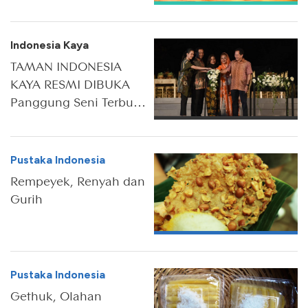
Solo di Rumah
Indonesia Kaya
TAMAN INDONESIA
KAYA RESMI DIBUKA
Panggung Seni Terbuka
dan Wadah Ekspresi
Seni Pertunjukan di
Jawa Tengah
Pustaka Indonesia
Rempeyek, Renyah dan
Gurih
Pustaka Indonesia
Gethuk, Olahan