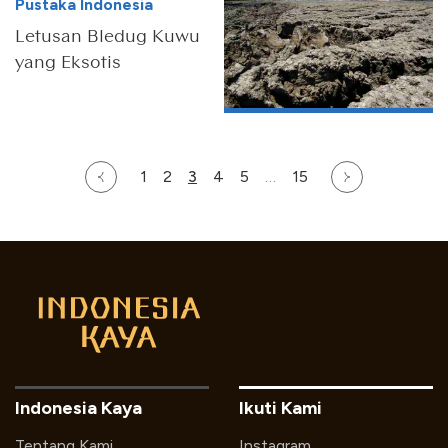
Pustaka Indonesia
Letusan Bledug Kuwu
yang Eksotis
1
2
3
4
5
…
15
Indonesia Kaya
Ikuti Kami
Tentang Kami
Instagram