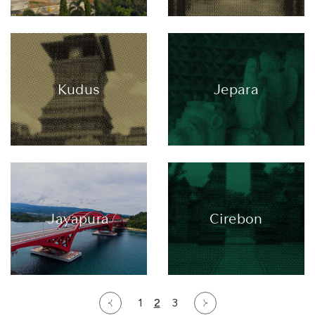
Kudus
Jepara
Jayapura
Cirebon
1
2
3