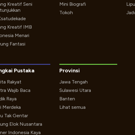
ng Kreatif Seni
Mini Biografi
Lip
tunjukkan
Tokoh
Jad
Ksatudekade
ng Kreatif IMB
onesia Menari
ung Fantasi
ngkai Pustaka
Provinsi
ita Rakyat
Jawa Tengah
tra Wajib Baca
Sulawesi Utara
ik Raya
Banten
i Merdeka
Lihat semua
u Tak Gentar
ung Elok Nusantara
iner Indonesia Kaya