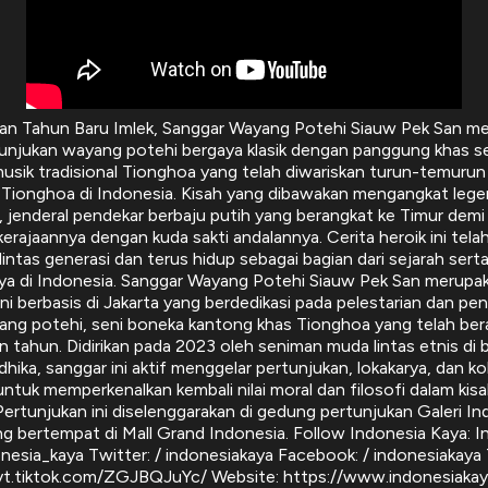
an Tahun Baru Imlek, Sanggar Wayang Potehi Siauw Pek San m
unjukan wayang potehi bergaya klasik dengan panggung khas ser
musik tradisional Tionghoa yang telah diwariskan turun-temurun
 Tionghoa di Indonesia. Kisah yang dibawakan mengangkat lege
, jenderal pendekar berbaju putih yang berangkat ke Timur dem
erajaannya dengan kuda sakti andalannya. Cerita heroik ini tel
t lintas generasi dan terus hidup sebagai bagian dari sejarah sert
ya di Indonesia. Sanggar Wayang Potehi Siauw Pek San merupak
i berbasis di Jakarta yang berdedikasi pada pelestarian dan p
ng potehi, seni boneka kantong khas Tionghoa yang telah bera
n tahun. Didirikan pada 2023 oleh seniman muda lintas etnis di 
hika, sanggar ini aktif menggelar pertunjukan, lokakarya, dan ko
ntuk memperkenalkan kembali nilai moral dan filosofi dalam kisa
Pertunjukan ini diselenggarakan di gedung pertunjukan Galeri In
g bertempat di Mall Grand Indonesia. Follow Indonesia Kaya: I
onesia_kaya Twitter: / indonesiakaya Facebook: / indonesiakaya T
/vt.tiktok.com/ZGJBQJuYc/ Website: https://www.indonesiaka