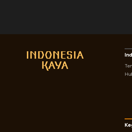
In
Ten
Hub
Ke