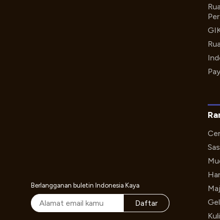
Rua
Per
GI
Rua
Ind
Pay
Ra
Cer
Sas
Mud
Har
Berlangganan buletin Indonesia Kaya
Maj
Gel
Daftar
Kul