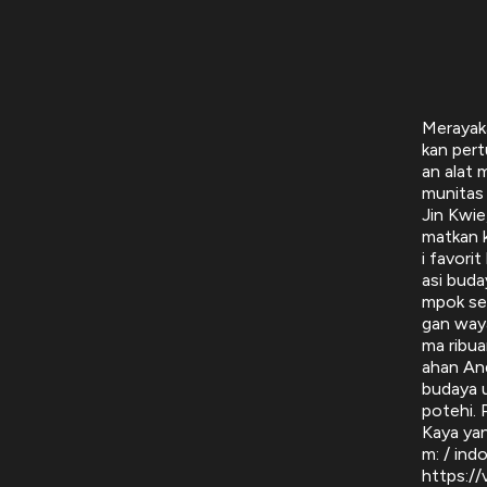
Merayak
kan pert
an alat 
munitas
Jin Kwie
matkan k
i favori
asi buda
mpok sen
gan waya
ma ribua
ahan And
budaya u
potehi. 
Kaya yan
m: / ind
https:/