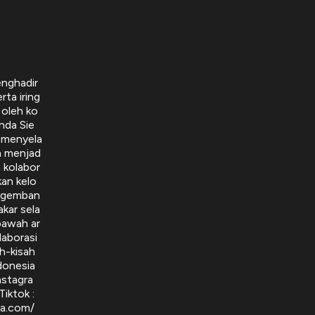
enghadir
ta iring
 oleh ko
nda Sie
i menyela
ah menjad
a kolabor
an kelo
engemban
kar sela
bawah ar
laborasi
h-kisah
donesia
nstagra
iktok :
ya.com/